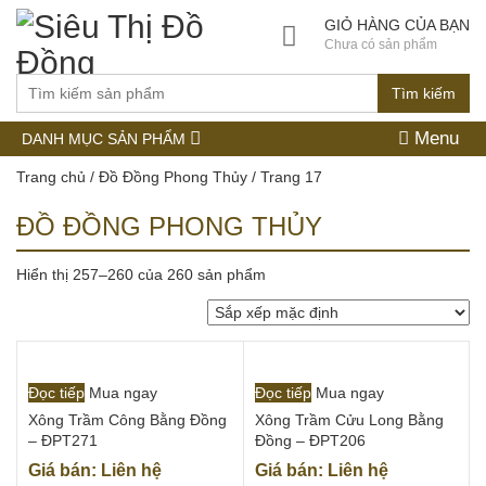
GIỎ HÀNG CỦA BẠN
Chưa có sản phẩm
Tìm kiếm
Menu
DANH MỤC SẢN PHẨM
Trang chủ
/
Đồ Đồng Phong Thủy
/ Trang 17
ĐỒ ĐỒNG PHONG THỦY
Hiển thị 257–260 của 260 sản phẩm
Đọc tiếp
Mua ngay
Đọc tiếp
Mua ngay
Xông Trầm Công Bằng Đồng
Xông Trầm Cửu Long Bằng
– ĐPT271
Đồng – ĐPT206
Giá bán: Liên hệ
Giá bán: Liên hệ