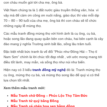
con cháu muốn gửi tới cha mẹ, ông bà.
Việt Nam chúng ta là 1 đất nước giàu truyền thống văn, hóa vì
vậy mà để cảm ơn công ơn nuôi nấng, giáo dục thì vào mỗi dịp
70 – 80 – 90 tuổi của cha mẹ, ông bà thì con cháu sẽ tổ chức
những ngày lễ mừng thọ.
Các mẫu tranh đồng mừng thọ với hình ảnh là cụ ông, cụ bà,
hoặc song lão đang quay quần bên con cháu, hai bên cạnh là cây
đào mang ý nghĩa Trường sinh bất lão, sống lâu trăm tuổi.
Đặc biệt nhất bức tranh là vế đối “Phúc như Đông Hải – Thọ tỉ
Nam Sơn” chính là lời chúc tốt đẹp nhất , với ước mong mang tới
điều tốt lành, may mắn, và sống thọ như núi như biển.
Hiện nay có 3 kiểu
tranh đồng mỹ nghệ
đó là: Tranh mừng thọ
cụ ông, mừng thọ cụ bà, và mừng thọ song lão để quý vị có thể
lựa chọn tốt nhất.
Xem thêm mẫu tranh mới:
Mẫu Tranh chữ Đồng – Phúc Lộc Thọ Tâm Đức
Mẫu Tranh tứ quý bằng Đồng
Mẫu Tranh cá chép hoa sen bằng đồng