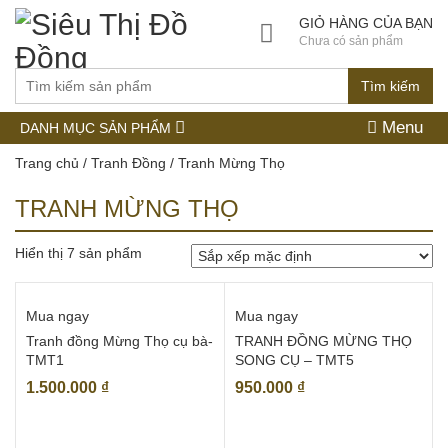
GIỎ HÀNG CỦA BẠN
Chưa có sản phẩm
Tìm kiếm
Menu
DANH MỤC SẢN PHẨM
Trang chủ
/
Tranh Đồng
/ Tranh Mừng Thọ
TRANH MỪNG THỌ
Hiển thị 7 sản phẩm
Mua ngay
Mua ngay
Tranh đồng Mừng Thọ cụ bà-
TRANH ĐỒNG MỪNG THỌ
TMT1
SONG CỤ – TMT5
1.500.000
₫
950.000
₫