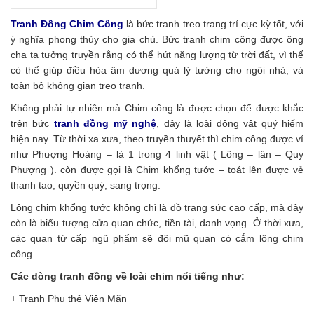
Tranh Đồng Chim Công
là bức tranh treo trang trí cực kỳ tốt, với
ý nghĩa phong thủy cho gia chủ. Bức tranh chim công được ông
cha ta tưởng truyền rằng có thể hút năng lượng từ trời đất, vì thế
có thể giúp điều hòa âm dương quá lý tưởng cho ngôi nhà, và
toàn bộ không gian treo tranh.
Không phải tự nhiên mà Chim công là được chọn để được khắc
trên bức
tranh đồng mỹ nghệ
, đây là loài động vật quý hiếm
hiện nay. Từ thời xa xưa, theo truyền thuyết thì chim công được ví
như Phượng Hoàng – là 1 trong 4 linh vật ( Lông – lân – Quy
Phượng ). còn được gọi là Chim khổng tước – toát lên được vẻ
thanh tao, quyền quý, sang trọng.
Lông chim khổng tước không chỉ là đồ trang sức cao cấp, mà đây
còn là biểu tượng cửa quan chức, tiền tài, danh vọng. Ở thời xưa,
các quan từ cấp ngũ phẩm sẽ đội mũ quan có cắm lông chim
công.
Các dòng tranh đồng về loài chim nổi tiếng như:
+ Tranh Phu thê Viên Mãn