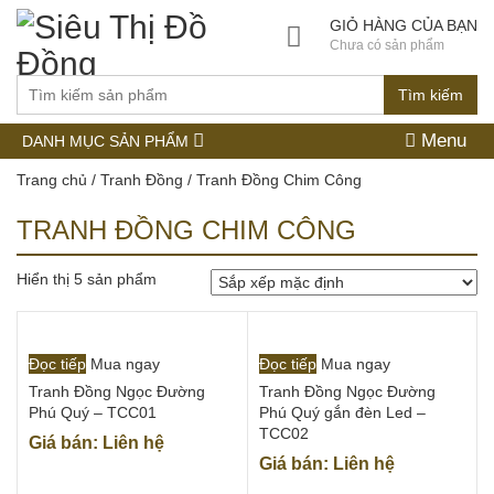
GIỎ HÀNG CỦA BẠN
Chưa có sản phẩm
Tìm kiếm
Menu
DANH MỤC SẢN PHẨM
Trang chủ
/
Tranh Đồng
/ Tranh Đồng Chim Công
TRANH ĐỒNG CHIM CÔNG
Hiển thị 5 sản phẩm
Đọc tiếp
Mua ngay
Đọc tiếp
Mua ngay
Tranh Đồng Ngọc Đường
Tranh Đồng Ngọc Đường
Phú Quý – TCC01
Phú Quý gắn đèn Led –
TCC02
Giá bán: Liên hệ
Giá bán: Liên hệ