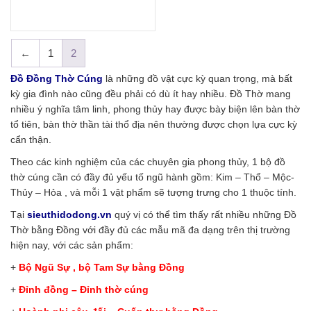
←
1
2
Đồ Đồng Thờ Cúng
là những đồ vật cực kỳ quan trọng, mà bất
kỳ gia đình nào cũng đều phải có dù ít hay nhiều. Đồ Thờ mang
nhiều ý nghĩa tâm linh, phong thủy hay được bày biện lên bàn thờ
tổ tiên, bàn thờ thần tài thổ địa nên thường được chọn lựa cực kỳ
cẩn thận.
Theo các kinh nghiệm của các chuyên gia phong thủy, 1 bộ đồ
thờ cúng cần có đầy đủ yếu tố ngũ hành gồm: Kim – Thổ – Mộc-
Thủy – Hỏa , và mỗi 1 vật phẩm sẽ tượng trưng cho 1 thuộc tính.
Tại
sieuthidodong.vn
quý vị có thể tìm thấy rất nhiều những Đồ
Thờ bằng Đồng với đầy đủ các mẫu mã đa dạng trên thị trường
hiện nay, với các sản phẩm:
+
Bộ Ngũ Sự , bộ Tam Sự bằng Đồng
+
Đỉnh đồng – Đỉnh thờ cúng