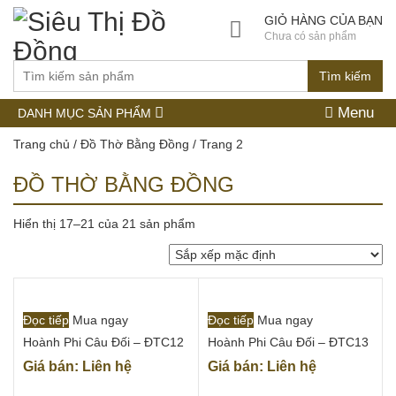
GIỎ HÀNG CỦA BẠN
Chưa có sản phẩm
Tìm kiếm
Menu
DANH MỤC SẢN PHẨM
Trang chủ
/
Đồ Thờ Bằng Đồng
/ Trang 2
ĐỒ THỜ BẰNG ĐỒNG
Hiển thị 17–21 của 21 sản phẩm
Đọc tiếp
Mua ngay
Đọc tiếp
Mua ngay
Hoành Phi Câu Đối – ĐTC12
Hoành Phi Câu Đối – ĐTC13
Giá bán: Liên hệ
Giá bán: Liên hệ