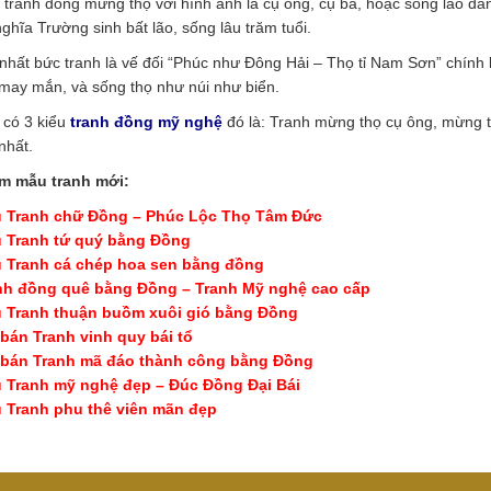
tranh đồng mừng thọ với hình ảnh là cụ ông, cụ bà, hoặc song lão đa
ghĩa Trường sinh bất lão, sống lâu trăm tuổi.
 nhất bức tranh là vế đối “Phúc như Đông Hải – Thọ tỉ Nam Sơn” chính l
, may mắn, và sống thọ như núi như biển.
 có 3 kiểu
tranh đồng mỹ nghệ
đó là: Tranh mừng thọ cụ ông, mừng th
nhất.
m mẫu tranh mới:
 Tranh chữ Đồng – Phúc Lộc Thọ Tâm Đức
 Tranh tứ quý bằng Đồng
 Tranh cá chép hoa sen bằng đồng
nh đồng quê bằng Đồng – Tranh Mỹ nghệ cao cấp
 Tranh thuận buồm xuôi gió bằng Đồng
 bán Tranh vinh quy bái tổ
 bán Tranh mã đáo thành công bằng Đồng
 Tranh mỹ nghệ đẹp – Đúc Đồng Đại Bái
 Tranh phu thê viên mãn đẹp