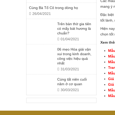
Các mẫu 
mang ý n
Cúng Bà Tổ Cô trong dòng họ
26/04/2021
Đặc biệt
tốt lành
Trên bàn thờ gia tiên
có mấy bát hương là
Hiện nay
chuẩn?
chọn tốt 
01/04/2021
Xem thê
06 mẹo Hóa giải vận
Mẫu
xui trong kinh doanh,
Mẫu
công việc hiệu quả
Mẫu
nhất
Tra
31/03/2021
Mẫu
Giá
Cúng tất niên cuối
năm ở cơ quan
Giá
30/03/2021
Mẫu
Mẫu