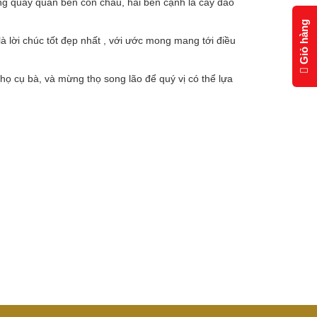
ng quay quần bên con cháu, hai bên cạnh là cây đào
Giỏ hàng
à lời chúc tốt đẹp nhất , với ước mong mang tới điều
ọ cụ bà, và mừng thọ song lão để quý vị có thể lựa