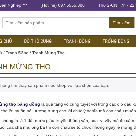
yên Nghiệp ***
(Hotline) 097.5555.388
Thứ 2-CN : 7h - 22
Tìm kiếm
G CHỦ
ĐỒ THỜ CÚNG
TRANH ĐỒNG
TRỐNG ĐỒNG
ủ
/
Tranh Đồng
/ Tranh Mừng Thọ
NH MỪNG THỌ
hông tìm thấy sản phẩm nào khớp với lựa chọn của bạn.
ừng thọ bằng đồng
là quà tặng vô cùng tuyệt vời trong các dịp đầu
 cho lời muốn nói, tượng trưng cho lời chúc ý nghĩa mà con cháu muốn 
 chúng ta là 1 đất nước giàu truyền thống văn, hóa vì vậy mà để cảm 
tuổi của cha mẹ, ông bà thì con cháu sẽ tổ chức những ngày lễ mừng t