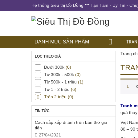
Hệ thống Siêu thị Đồ Đồng *** Tận Tâm - Uy Tín - Chu
TRAN
DANH MỤC SẢN PHẨM
Trang ch
LỌC THEO GIÁ
TRA
Dưới 300k
(0)
Từ 300k - 500k
(0)
Từ 500k - 1 triệu
(1)
K
Từ 1 - 2 triệu
(6)
Trên 2 triệu
(0)
Tranh m
TIN TỨC
quà thay
Cách sắp xếp di ảnh trên bàn thờ gia
Việt Nam
tiên
80 – 90 
27/04/2021