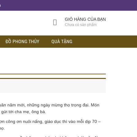
h
GIỎ HÀNG CỦA BẠN
Chưa có sản phẩm
ĐỒ PHONG THỦY
QUÀ TẶNG
 xuân năm mới, những ngày mừng thọ trọng đại. Món
gửi tới cha mẹ, ông bà.
ơn công ơn nuôi nấng, giáo dục thì vào mỗi dịp 70 –
họ.