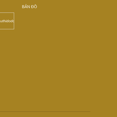
BẢN ĐỒ
euthidodongdep/