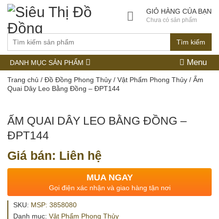
GIỎ HÀNG CỦA BẠN
Chưa có sản phẩm
Tìm kiếm
Menu
DANH MỤC SẢN PHẨM
Trang chủ
/
Đồ Đồng Phong Thủy
/
Vật Phẩm Phong Thủy
/ Ấm
Quai Dây Leo Bằng Đồng – ĐPT144
ẤM QUAI DÂY LEO BẰNG ĐỒNG –
ĐPT144
Giá bán: Liên hệ
MUA NGAY
Gọi điện xác nhận và giao hàng tận nơi
SKU:
MSP: 3858080
Danh mục:
Vật Phẩm Phong Thủy