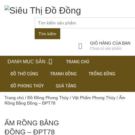
Tìm kiếm
GIỎ HÀNG CỦA BẠN
Chưa có sản phẩm
TRANG CHỦ
DANH MỤC SẢN PHẨM
ĐỒ THỜ CÚNG
TRANH ĐỒNG
TRỐNG ĐỒNG
ĐỒ PHONG THỦY
QUÀ TẶNG
Trang chủ
/
Đồ Đồng Phong Thủy
/
Vật Phẩm Phong Thủy
/ Ấm
Rồng Bằng Đồng – ĐPT78
ẤM RỒNG BẰNG
ĐỒNG – ĐPT78