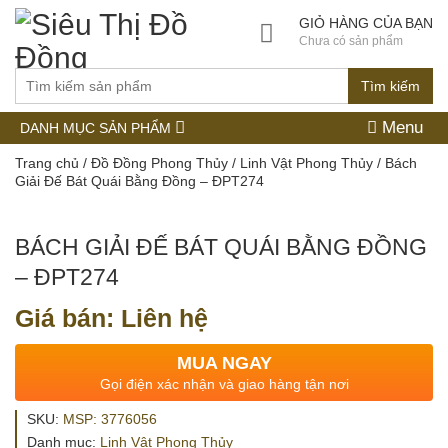
GIỎ HÀNG CỦA BẠN
Chưa có sản phẩm
Tìm kiếm
Menu
DANH MỤC SẢN PHẨM
Trang chủ
/
Đồ Đồng Phong Thủy
/
Linh Vật Phong Thủy
/ Bách
Giải Đế Bát Quái Bằng Đồng – ĐPT274
BÁCH GIẢI ĐẾ BÁT QUÁI BẰNG ĐỒNG
– ĐPT274
Giá bán: Liên hệ
MUA NGAY
Gọi điện xác nhận và giao hàng tận nơi
SKU:
MSP: 3776056
Danh mục:
Linh Vật Phong Thủy