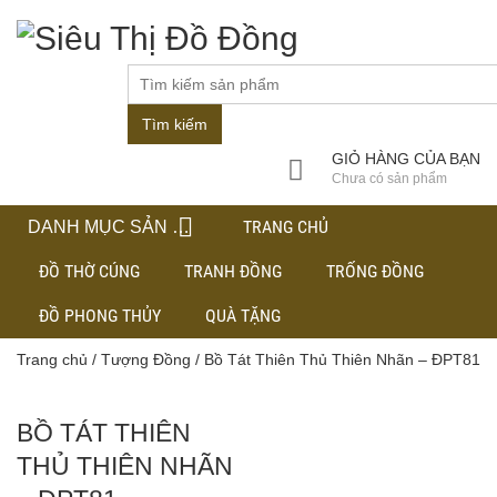
Tìm kiếm
GIỎ HÀNG CỦA BẠN
Chưa có sản phẩm
TRANG CHỦ
DANH MỤC SẢN PHẨM
ĐỒ THỜ CÚNG
TRANH ĐỒNG
TRỐNG ĐỒNG
ĐỒ PHONG THỦY
QUÀ TẶNG
Trang chủ
/
Tượng Đồng
/ Bồ Tát Thiên Thủ Thiên Nhãn – ĐPT81
BỒ TÁT THIÊN
THỦ THIÊN NHÃN