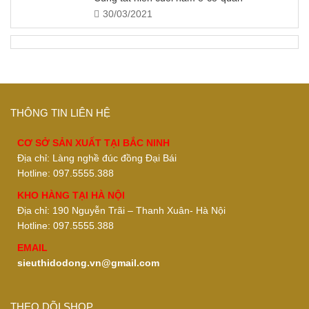
30/03/2021
THÔNG TIN LIÊN HỆ
CƠ SỞ SẢN XUẤT TẠI BẮC NINH
Địa chỉ: Làng nghề đúc đồng Đại Bái
Hotline: 097.5555.388
KHO HÀNG TẠI HÀ NỘI
Địa chỉ: 190 Nguyễn Trãi – Thanh Xuân- Hà Nội
Hotline: 097.5555.388
EMAIL
sieuthidodong.vn@gmail.com
THEO DÕI SHOP