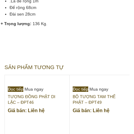
.Lá đề rộng 1m
Đế rộng 68cm
Đài sen 28cm
+ Trọng lượng:
136 Kg.
SẢN PHẨM TƯƠNG TỰ
Đọc tiếp
Mua ngay
Đọc tiếp
Mua ngay
TƯỢNG ĐỒNG PHẬT DI
BỘ TƯỢNG TAM THẾ
LẶC – ĐPT46
PHẬT – ĐPT49
Giá bán: Liên hệ
Giá bán: Liên hệ