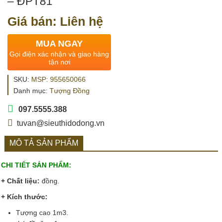
– ĐPT81
Giá bán: Liên hệ
MUA NGAY
Gọi điện xác nhận và giao hàng
tận nơi
SKU:
MSP: 955650066
Danh mục:
Tượng Đồng
097.5555.388
tuvan@sieuthidodong.vn
MÔ TẢ SẢN PHẨM
CHI TIẾT SẢN PHẨM:
+ Chất liệu:
đồng.
+ Kích thước:
Tượng cao 1m3.