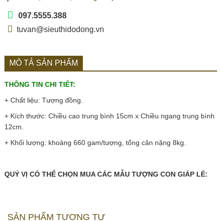
097.5555.388
tuvan@sieuthidodong.vn
MÔ TẢ SẢN PHẨM
THÔNG TIN CHI TIẾT:
+ Chất liệu: Tượng đồng.
+ Kích thước: Chiều cao trung bình 15cm x Chiều ngang trung bình
12cm.
+ Khối lượng: khoảng 660 gam/tượng, tổng cân nặng 8kg.
QUÝ VỊ CÓ THỂ CHỌN MUA CÁC MẪU TƯỢNG CON GIÁP LẺ:
SẢN PHẨM TƯƠNG TỰ