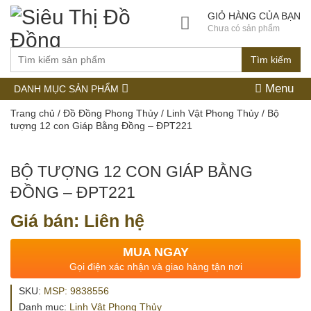
GIỎ HÀNG CỦA BẠN
Chưa có sản phẩm
Tìm kiếm
Menu
DANH MỤC SẢN PHẨM
Trang chủ
/
Đồ Đồng Phong Thủy
/
Linh Vật Phong Thủy
/ Bộ
tượng 12 con Giáp Bằng Đồng – ĐPT221
BỘ TƯỢNG 12 CON GIÁP BẰNG
ĐỒNG – ĐPT221
Giá bán: Liên hệ
MUA NGAY
Gọi điện xác nhận và giao hàng tận nơi
SKU:
MSP: 9838556
Danh mục:
Linh Vật Phong Thủy