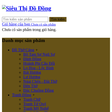
Tìm kiếm
Giỏ hàng của bạn
Chưa có sản phẩm
Chưa có sản phẩm trong giỏ hàng.
Danh mục sản phẩm
Đồ Thờ Cúng
+
Bộ Tam Sự Ngũ Sự
Đỉnh Đồng
Hoành Phi Câu Đối
Lọ Hoa - Lộc Bình
Bát Hương
Lư Hương
Ngai Chén - Đài Thờ
Đèn Thờ
Đúc Chuông Đồng
Tranh Đồng
+
Tranh Chữ
Tranh Tứ Quý
Tranh Mỹ Nghệ