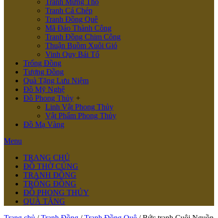
Tranh Mừng Thọ
Tranh Cá Chép
Tranh Đồng Quê
Mã Đáo Thành Công
Tranh Đồng Chim Công
Thuận Buồm Xuôi Gió
Vinh Quy Bái Tổ
Trống Đồng
Tượng Đồng
Quà Tặng Lưu Niệm
Đồ Mỹ Nghệ
Đồ Phong Thủy
+
Linh Vật Phong Thủy
Vật Phẩm Phong Thủy
Đồ Mạ Vàng
Menu
TRANG CHỦ
ĐỒ THỜ CÚNG
TRANH ĐỒNG
TRỐNG ĐỒNG
ĐỒ PHONG THỦY
QUÀ TẶNG
Trang chủ
/
Tranh Đồng
/
Tranh Đồng Quê
/ Bức tranh Cuội Nguồn