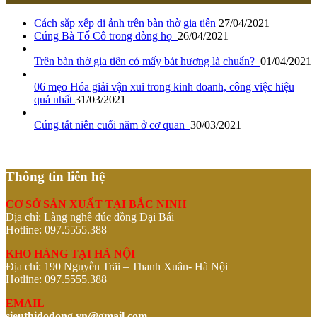
Cách sắp xếp di ảnh trên bàn thờ gia tiên
27/04/2021
Cúng Bà Tổ Cô trong dòng họ
26/04/2021
Trên bàn thờ gia tiên có mấy bát hương là chuẩn?
01/04/2021
06 mẹo Hóa giải vận xui trong kinh doanh, công việc hiệu
quả nhất
31/03/2021
Cúng tất niên cuối năm ở cơ quan
30/03/2021
Thông tin liên hệ
CƠ SỞ SẢN XUẤT TẠI BẮC NINH
Địa chỉ: Làng nghề đúc đồng Đại Bái
Hotline: 097.5555.388
KHO HÀNG TẠI HÀ NỘI
Địa chỉ: 190 Nguyễn Trãi – Thanh Xuân- Hà Nội
Hotline: 097.5555.388
EMAIL
sieuthidodong.vn@gmail.com