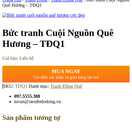
Quê Hương – TĐQ1
Bức tranh Cuội Nguồn Quê
Hương – TĐQ1
Giá bán: Liên hệ
MUA NGAY
Gọi điện xác nhận và giao hàng tận nơi
SKU:
TĐQ1
Danh mục:
Tranh Đồng Quê
097.5555.388
tuvan@sieuthidodong.vn
Sản phẩm tương tự