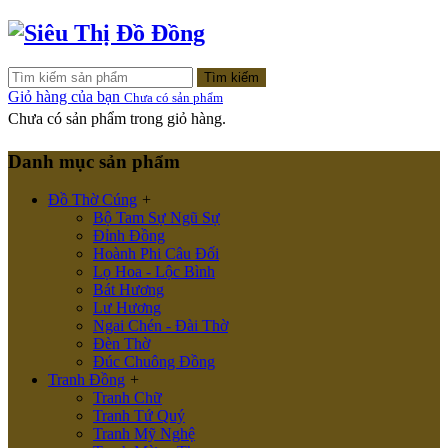
Tìm kiếm
Giỏ hàng của bạn
Chưa có sản phẩm
Chưa có sản phẩm trong giỏ hàng.
Danh mục sản phẩm
Đồ Thờ Cúng
+
Bộ Tam Sự Ngũ Sự
Đỉnh Đồng
Hoành Phi Câu Đối
Lọ Hoa - Lộc Bình
Bát Hương
Lư Hương
Ngai Chén - Đài Thờ
Đèn Thờ
Đúc Chuông Đồng
Tranh Đồng
+
Tranh Chữ
Tranh Tứ Quý
Tranh Mỹ Nghệ