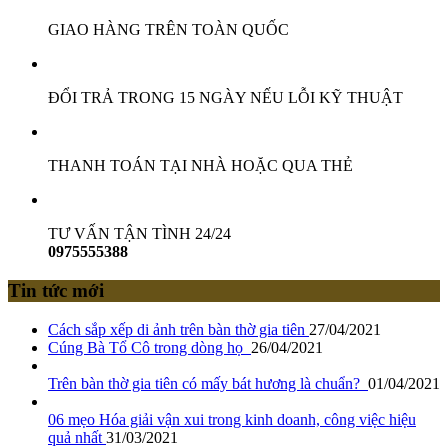
GIAO HÀNG TRÊN TOÀN QUỐC
ĐỔI TRẢ TRONG 15 NGÀY NẾU LỖI KỸ THUẬT
THANH TOÁN TẠI NHÀ HOẶC QUA THẺ
TƯ VẤN TẬN TÌNH 24/24
0975555388
Tin tức mới
Cách sắp xếp di ảnh trên bàn thờ gia tiên
27/04/2021
Cúng Bà Tổ Cô trong dòng họ
26/04/2021
Trên bàn thờ gia tiên có mấy bát hương là chuẩn?
01/04/2021
06 mẹo Hóa giải vận xui trong kinh doanh, công việc hiệu
quả nhất
31/03/2021