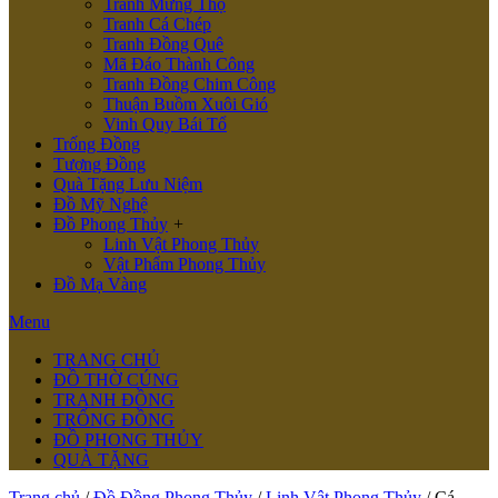
Tranh Mừng Thọ
Tranh Cá Chép
Tranh Đồng Quê
Mã Đáo Thành Công
Tranh Đồng Chim Công
Thuận Buồm Xuôi Gió
Vinh Quy Bái Tổ
Trống Đồng
Tượng Đồng
Quà Tặng Lưu Niệm
Đồ Mỹ Nghệ
Đồ Phong Thủy
+
Linh Vật Phong Thủy
Vật Phẩm Phong Thủy
Đồ Mạ Vàng
Menu
TRANG CHỦ
ĐỒ THỜ CÚNG
TRANH ĐỒNG
TRỐNG ĐỒNG
ĐỒ PHONG THỦY
QUÀ TẶNG
Trang chủ
/
Đồ Đồng Phong Thủy
/
Linh Vật Phong Thủy
/ Cá