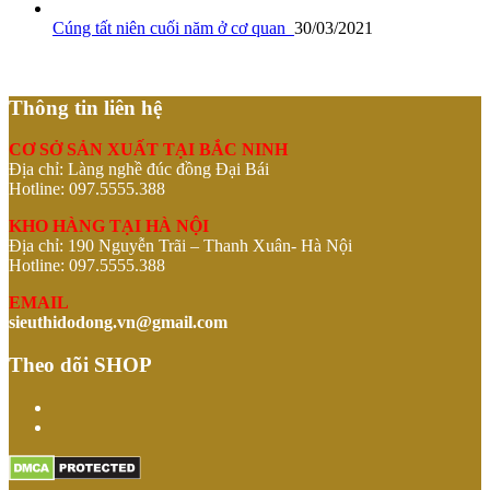
Cúng tất niên cuối năm ở cơ quan
30/03/2021
Thông tin liên hệ
CƠ SỞ SẢN XUẤT TẠI BẮC NINH
Địa chỉ: Làng nghề đúc đồng Đại Bái
Hotline: 097.5555.388
KHO HÀNG TẠI HÀ NỘI
Địa chỉ: 190 Nguyễn Trãi – Thanh Xuân- Hà Nội
Hotline: 097.5555.388
EMAIL
sieuthidodong.vn@gmail.com
Theo dõi SHOP