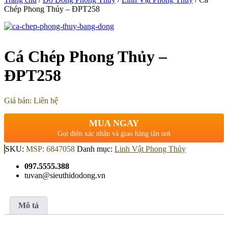
Chép Phong Thủy – ĐPT258
Cá Chép Phong Thủy –
ĐPT258
Giá bán: Liên hệ
MUA NGAY
Gọi điện xác nhận và giao hàng tận nơi
SKU:
MSP: 6847058
Danh mục:
Linh Vật Phong Thủy
097.5555.388
tuvan@sieuthidodong.vn
Mô tả