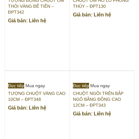
TƯỢNG ĐỒNG CHUỘT ÔM
CHUỘT ÔM HỒ LÔ PHONG
THỎI VÀNG ĐẾ TIỀN –
THỦY – ĐPT130
ĐPT342
Giá bán: Liên hệ
Giá bán: Liên hệ
Đọc tiếp
Mua ngay
Đọc tiếp
Mua ngay
TƯỢNG CHUỘT VÀNG CAO
CHUỘT NGỒI TRÊN BẮP
10CM – ĐPT348
NGÔ BẰNG ĐỒNG CAO
12CM – ĐPT343
Giá bán: Liên hệ
Giá bán: Liên hệ