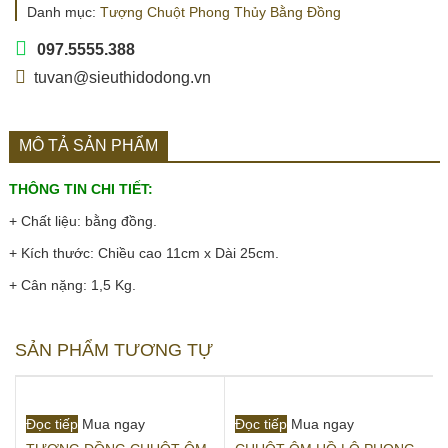
Danh mục:
Tượng Chuột Phong Thủy Bằng Đồng
097.5555.388
tuvan@sieuthidodong.vn
MÔ TẢ SẢN PHẨM
THÔNG TIN CHI TIẾT:
+ Chất liệu: bằng đồng.
+ Kích thước: Chiều cao 11cm x Dài 25cm.
+ Cân nặng: 1,5 Kg.
SẢN PHẨM TƯƠNG TỰ
Đọc tiếp
Mua ngay
Đọc tiếp
Mua ngay