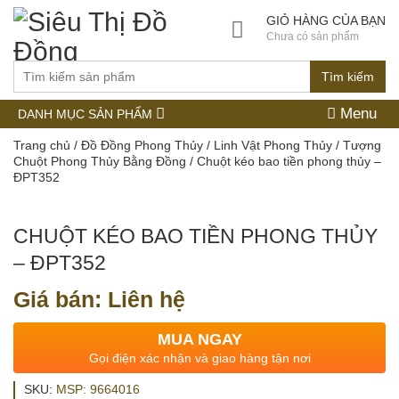
GIỎ HÀNG CỦA BẠN
Chưa có sản phẩm
Tìm kiếm
Menu
DANH MỤC SẢN PHẨM
Trang chủ
/
Đồ Đồng Phong Thủy
/
Linh Vật Phong Thủy
/
Tượng
Chuột Phong Thủy Bằng Đồng
/ Chuột kéo bao tiền phong thủy –
ĐPT352
CHUỘT KÉO BAO TIỀN PHONG THỦY
– ĐPT352
Giá bán: Liên hệ
MUA NGAY
Gọi điện xác nhận và giao hàng tận nơi
SKU:
MSP: 9664016