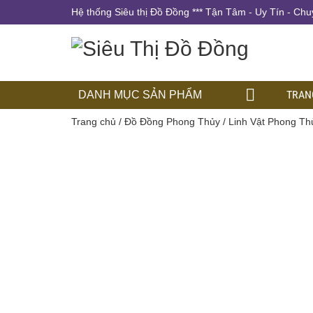
Hệ thống Siêu thị Đồ Đồng *** Tận Tâm - Uy Tín - Chu
TRAN
DANH MỤC SẢN PHẨM
Trang chủ
/
Đồ Đồng Phong Thủy
/
Linh Vật Phong Th