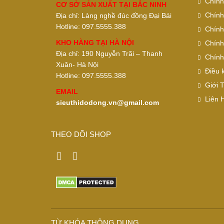
Chính
CƠ SỞ SẢN XUẤT TẠI BẮC NINH
Chính
Địa chỉ: Làng nghề đúc đồng Đại Bái
Hotline: 097.5555.388
Chính
KHO HÀNG TẠI HÀ NỘI
Chính
Địa chỉ: 190 Nguyễn Trãi – Thanh
Chính
Xuân- Hà Nội
Điều 
Hotline: 097.5555.388
Giới 
EMAIL
Liên 
sieuthidodong.vn@gmail.com
THEO DÕI SHOP
TỪ KHÓA THÔNG DỤNG