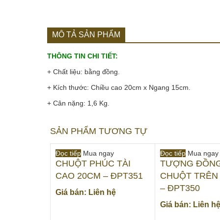
MÔ TẢ SẢN PHẨM
THÔNG TIN CHI TIẾT:
+ Chất liệu: bằng đồng.
+ Kích thước: Chiều cao 20cm x Ngang 15cm.
+ Cân nặng: 1,6 Kg.
SẢN PHẨM TƯƠNG TỰ
Đọc tiếp
Mua ngay
Đọc tiếp
Mua ngay
CHUỘT PHÚC TÀI
TƯỢNG ĐỒNG
CAO 20CM – ĐPT351
CHUỘT TRÊN
– ĐPT350
Giá bán: Liên hệ
Giá bán: Liên h