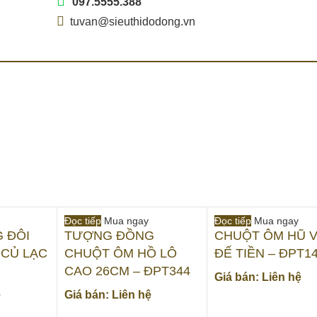
097.5555.388
tuvan@sieuthidodong.vn
Đọc tiếp
Mua ngay
Đọc tiếp
Mua ngay
 ĐÔI
TƯỢNG ĐỒNG
CHUỘT ÔM HŨ 
 CỦ LẠC
CHUỘT ÔM HỒ LÔ
ĐẾ TIỀN – ĐPT1
CAO 26CM – ĐPT344
Giá bán: Liên hệ
ệ
Giá bán: Liên hệ