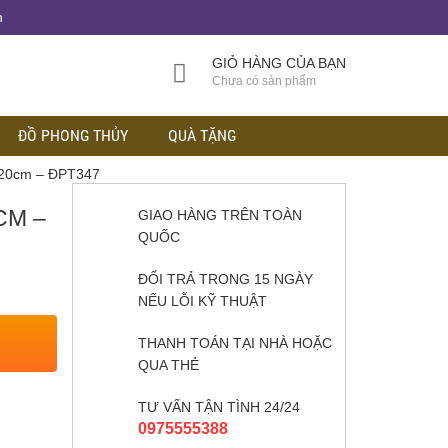
h
GIỎ HÀNG CỦA BẠN
Chưa có sản phẩm
ĐỒ PHONG THỦY
QUÀ TẶNG
 20cm – ĐPT347
CM –
GIAO HÀNG TRÊN TOÀN
QUỐC
ĐỔI TRẢ TRONG 15 NGÀY
NẾU LỖI KỸ THUẬT
THANH TOÁN TẠI NHÀ HOẶC
QUA THẺ
TƯ VẤN TẬN TÌNH 24/24
0975555388