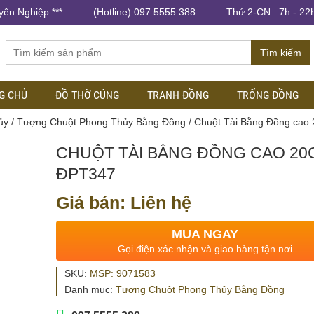
yên Nghiệp ***
(Hotline) 097.5555.388
Thứ 2-CN : 7h - 22
Tìm kiếm
G CHỦ
ĐỒ THỜ CÚNG
TRANH ĐỒNG
TRỐNG ĐỒNG
ủy
/
Tượng Chuột Phong Thủy Bằng Đồng
/ Chuột Tài Bằng Đồng cao
CHUỘT TÀI BẰNG ĐỒNG CAO 20
ĐPT347
Giá bán: Liên hệ
MUA NGAY
Gọi điện xác nhận và giao hàng tận nơi
SKU:
MSP: 9071583
Danh mục:
Tượng Chuột Phong Thủy Bằng Đồng