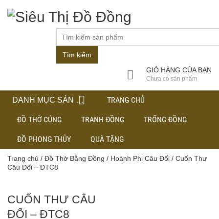
Tìm kiếm
GIỎ HÀNG CỦA BẠN
Chưa có sản phẩm
TRANG CHỦ
DANH MỤC SẢN PHẨM
ĐỒ THỜ CÚNG
TRANH ĐỒNG
TRỐNG ĐỒNG
ĐỒ PHONG THỦY
QUÀ TẶNG
Trang chủ
/
Đồ Thờ Bằng Đồng
/
Hoành Phi Câu Đối
/ Cuốn Thư
Câu Đối – ĐTC8
CUỐN THƯ CÂU
ĐỐI – ĐTC8