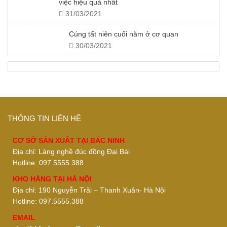
việc hiệu quả nhất
31/03/2021
Cúng tất niên cuối năm ở cơ quan
30/03/2021
THÔNG TIN LIÊN HỆ
CƠ SỞ SẢN XUẤT TẠI BẮC NINH
Địa chỉ: Làng nghề đúc đồng Đại Bái
Hotline: 097.5555.388
KHO HÀNG TẠI HÀ NỘI
Địa chỉ: 190 Nguyễn Trãi – Thanh Xuân- Hà Nội
Hotline: 097.5555.388
EMAIL