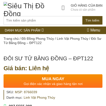
GIỎ HÀNG CỦA BẠN
Chưa có sản phẩm
Tìm kiếm
Menu
DANH MỤC SẢN PHẨM
Trang chủ
/
Đồ Đồng Phong Thủy
/
Linh Vật Phong Thủy
/ Đôi Sư
Tử Bằng Đồng – ĐPT122
ĐÔI SƯ TỬ BẰNG ĐỒNG – ĐPT122
Giá bán: Liên hệ
MUA NGAY
Gọi điện xác nhận và giao hàng tận nơi
SKU:
MSP: 8766039
Danh mục:
Linh Vật Phong Thủy