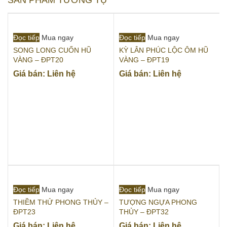
SẢN PHẨM TƯƠNG TỰ
Đọc tiếp
Mua ngay
Đọc tiếp
Mua ngay
SONG LONG CUỐN HŨ
KỲ LÂN PHÚC LỘC ÔM HŨ
VÀNG – ĐPT20
VÀNG – ĐPT19
Giá bán: Liên hệ
Giá bán: Liên hệ
Đọc tiếp
Mua ngay
Đọc tiếp
Mua ngay
THIỀM THỬ PHONG THỦY –
TƯỢNG NGỰA PHONG
ĐPT23
THỦY – ĐPT32
Giá bán: Liên hệ
Giá bán: Liên hệ