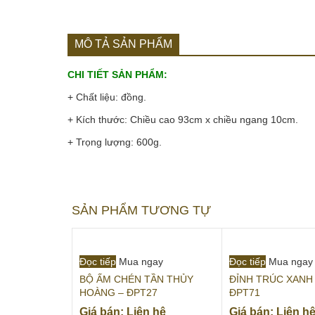
MÔ TẢ SẢN PHẨM
CHI TIẾT SẢN PHẨM:
+ Chất liệu: đồng.
+ Kích thước: Chiều cao 93cm x chiều ngang 10cm.
+ Trọng lượng: 600g.
SẢN PHẨM TƯƠNG TỰ
Đọc tiếp
Mua ngay
Đọc tiếp
Mua ngay
BỘ ẤM CHÉN TẦN THỦY
ĐỈNH TRÚC XANH 
HOÀNG – ĐPT27
ĐPT71
Giá bán: Liên hệ
Giá bán: Liên h