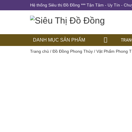
Hệ thống Siêu thị Đồ Đồng *** Tận Tâm - Uy Tín - Chu
TRAN
DANH MỤC SẢN PHẨM
Trang chủ
/
Đồ Đồng Phong Thủy
/
Vật Phẩm Phong T