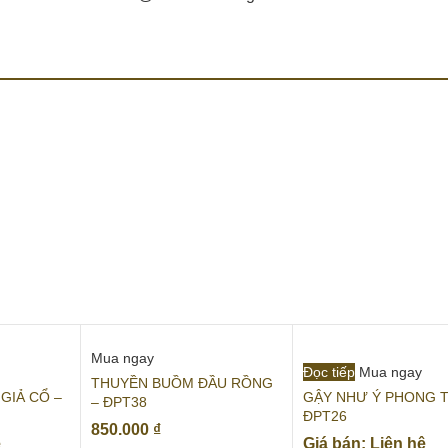
Mua ngay
Đọc tiếp
Mua ngay
THUYỀN BUỒM ĐẦU RỒNG
GIẢ CỔ –
GẬY NHƯ Ý PHONG T
– ĐPT38
ĐPT26
850.000
₫
ệ
Giá bán: Liên hệ