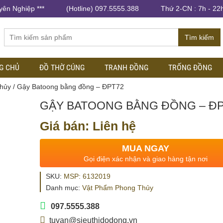
yên Nghiệp ***
(Hotline) 097.5555.388
Thứ 2-CN : 7h - 22
Tìm kiếm
G CHỦ
ĐỒ THỜ CÚNG
TRANH ĐỒNG
TRỐNG ĐỒNG
hủy
/ Gậy Batoong bằng đồng – ĐPT72
GẬY BATOONG BẰNG ĐỒNG – Đ
Giá bán: Liên hệ
MUA NGAY
Gọi điện xác nhận và giao hàng tận nơi
SKU:
MSP: 6132019
Danh mục:
Vật Phẩm Phong Thủy
097.5555.388
tuvan@sieuthidodong.vn