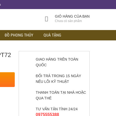
h
GIỎ HÀNG CỦA BẠN
Chưa có sản phẩm
ĐỒ PHONG THỦY
QUÀ TẶNG
PT72
GIAO HÀNG TRÊN TOÀN
QUỐC
ĐỔI TRẢ TRONG 15 NGÀY
NẾU LỖI KỸ THUẬT
THANH TOÁN TẠI NHÀ HOẶC
QUA THẺ
TƯ VẤN TẬN TÌNH 24/24
0975555388