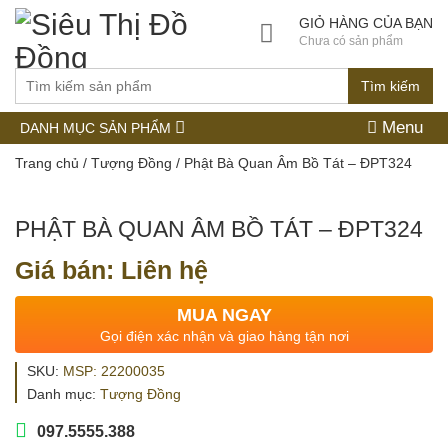
GIỎ HÀNG CỦA BẠN
Chưa có sản phẩm
Tìm kiếm
Menu
DANH MỤC SẢN PHẨM
Trang chủ
/
Tượng Đồng
/ Phật Bà Quan Âm Bồ Tát – ĐPT324
PHẬT BÀ QUAN ÂM BỒ TÁT – ĐPT324
Giá bán: Liên hệ
MUA NGAY
Gọi điện xác nhận và giao hàng tận nơi
SKU:
MSP: 22200035
Danh mục:
Tượng Đồng
097.5555.388