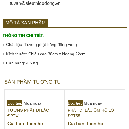
tuvan@sieuthidodong.vn
MÔ TẢ SẢN PHẨM
THÔNG TIN CHI TIẾT:
+ Chất liệu: Tượng phật bằng đồng vàng.
+ Kích thước: Chiều cao 38cm x Ngang 22cm.
+ Cân nặng: 4,5 Kg.
SẢN PHẨM TƯƠNG TỰ
Đọc tiếp
Mua ngay
Đọc tiếp
Mua ngay
TƯỢNG PHẬT DI LẶC –
PHẬT DI LẶC ÔM HỒ LÔ –
ĐPT41
ĐPT55
Giá bán: Liên hệ
Giá bán: Liên hệ