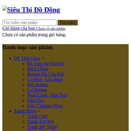
Tìm kiếm
Giỏ hàng của bạn
Chưa có sản phẩm
Chưa có sản phẩm trong giỏ hàng.
Danh mục sản phẩm
Đồ Thờ Cúng
+
Bộ Tam Sự Ngũ Sự
Đỉnh Đồng
Hoành Phi Câu Đối
Lọ Hoa - Lộc Bình
Bát Hương
Lư Hương
Ngai Chén - Đài Thờ
Đèn Thờ
Đúc Chuông Đồng
Tranh Đồng
+
Tranh Chữ
Tranh Tứ Quý
Tranh Mỹ Nghệ