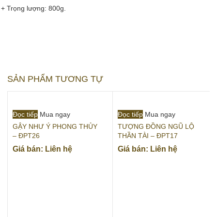
+ Trọng lượng: 800g.
SẢN PHẨM TƯƠNG TỰ
Đọc tiếp
Mua ngay
Đọc tiếp
Mua ngay
GẬY NHƯ Ý PHONG THỦY
TƯỢNG ĐỒNG NGŨ LỘ
– ĐPT26
THẦN TÀI – ĐPT17
Giá bán: Liên hệ
Giá bán: Liên hệ