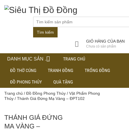
Tìm kiếm
GIỎ HÀNG CỦA BẠN
Chưa có sản phẩm
TRANG CHỦ
DANH MỤC SẢN PHẨM
ĐỒ THỜ CÚNG
TRANH ĐỒNG
TRỐNG ĐỒNG
ĐỒ PHONG THỦY
QUÀ TẶNG
Trang chủ
/
Đồ Đồng Phong Thủy
/
Vật Phẩm Phong
Thủy
/ Thánh Giá Đứng Mạ Vàng – ĐPT102
THÁNH GIÁ ĐỨNG
MẠ VÀNG –