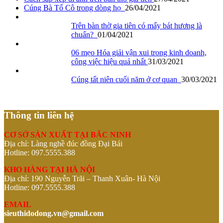
Cúng Bà Tổ Cô trong dòng họ
26/04/2021
Trên bàn thờ gia tiên có mấy bát hương là
chuẩn?
01/04/2021
06 mẹo Hóa giải vận xui trong kinh doanh,
công việc hiệu quả nhất
31/03/2021
Cúng tất niên cuối năm ở cơ quan
30/03/2021
Thông tin liên hệ
CƠ SỞ SẢN XUẤT TẠI BẮC NINH
Địa chỉ: Làng nghề đúc đồng Đại Bái
Hotline: 097.5555.388
KHO HÀNG TẠI HÀ NỘI
Địa chỉ: 190 Nguyễn Trãi – Thanh Xuân- Hà Nội
Hotline: 097.5555.388
EMAIL
sieuthidodong.vn@gmail.com