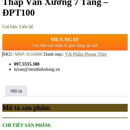
Tháp Văn Xương 7 Tầng –
ĐPT100
Giá bán: Liên hệ
MUA NGAY
Gọi điện xác nhận và giao hàng tận nơi
SKU:
MSP: 6116000
Danh mục:
Vật Phẩm Phong Thủy
097.5555.388
tuvan@sieuthidodong.vn
Mô tả
Mô tả sản phẩm
CHI TIẾT SẢN PHẨM: