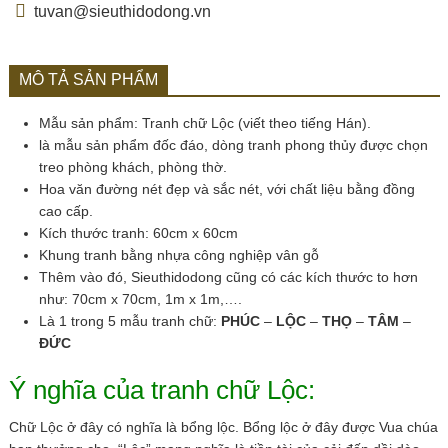
tuvan@sieuthidodong.vn
MÔ TẢ SẢN PHẨM
Mẫu sản phẩm: Tranh chữ Lộc (viết theo tiếng Hán).
là mẫu sản phẩm đốc đáo, dòng tranh phong thủy được chọn
treo phòng khách, phòng thờ.
Hoa văn đường nét đẹp và sắc nét, với chất liệu bằng đồng
cao cấp.
Kích thước tranh: 60cm x 60cm
Khung tranh bằng nhựa công nghiệp vân gỗ
Thêm vào đó, Sieuthidodong cũng có các kích thước to hơn
như: 70cm x 70cm, 1m x 1m,….
Là 1 trong 5 mẫu tranh chữ:
PHÚC
–
LỘC
–
THỌ
–
TÂM
–
ĐỨC
Ý nghĩa của tranh chữ Lộc:
Chữ Lộc ở đây có nghĩa là bổng lộc. Bổng lộc ở đây được Vua chúa