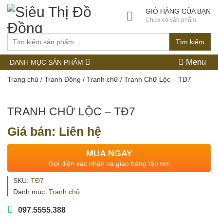
GIỎ HÀNG CỦA BẠN
Chưa có sản phẩm
Tìm kiếm
Menu
DANH MỤC SẢN PHẨM
Trang chủ
/
Tranh Đồng
/
Tranh chữ
/ Tranh Chữ Lộc – TĐ7
TRANH CHỮ LỘC – TĐ7
Giá bán: Liên hệ
MUA NGAY
Gọi điện xác nhận và giao hàng tận nơi
SKU:
TĐ7
Danh mục:
Tranh chữ
097.5555.388