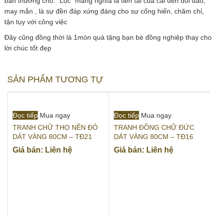
ban thưởng cho. “Lộc” mang nghĩa là tiền tài của cải đến dồi dào,
may mắn , là sự đền đáp xứng đáng cho sự cống hiến, chăm chỉ,
tận tụy với công việc
Đây cũng đồng thời là 1món quà tặng bạn bè đồng nghiệp thay cho
lời chúc tốt đẹp
SẢN PHẨM TƯƠNG TỰ
Đọc tiếp
Mua ngay
Đọc tiếp
Mua ngay
TRANH CHỮ THỌ NỀN ĐỎ
TRANH ĐỒNG CHỮ ĐỨC
DÁT VÀNG 80CM – TĐ21
DÁT VÀNG 80CM – TĐ16
Giá bán: Liên hệ
Giá bán: Liên hệ