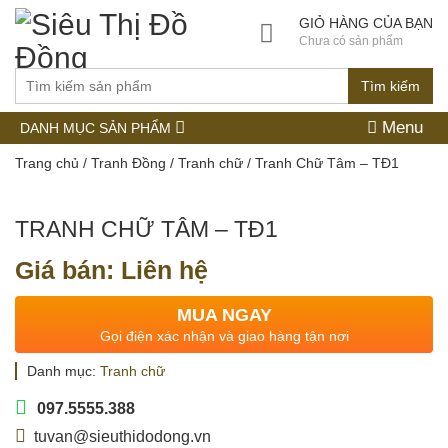
GIỎ HÀNG CỦA BẠN
Chưa có sản phẩm
Tìm kiếm
Menu
DANH MỤC SẢN PHẨM
Trang chủ
/
Tranh Đồng
/
Tranh chữ
/ Tranh Chữ Tâm – TĐ1
TRANH CHỮ TÂM – TĐ1
Giá bán: Liên hệ
MUA NGAY
Gọi điện xác nhận và giao hàng tận nơi
Danh mục:
Tranh chữ
097.5555.388
tuvan@sieuthidodong.vn