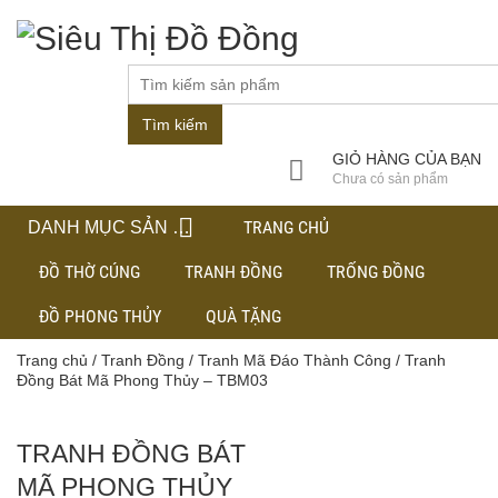
Tìm kiếm
GIỎ HÀNG CỦA BẠN
Chưa có sản phẩm
TRANG CHỦ
DANH MỤC SẢN PHẨM
ĐỒ THỜ CÚNG
TRANH ĐỒNG
TRỐNG ĐỒNG
ĐỒ PHONG THỦY
QUÀ TẶNG
Trang chủ
/
Tranh Đồng
/
Tranh Mã Đáo Thành Công
/ Tranh
Đồng Bát Mã Phong Thủy – TBM03
TRANH ĐỒNG BÁT
MÃ PHONG THỦY