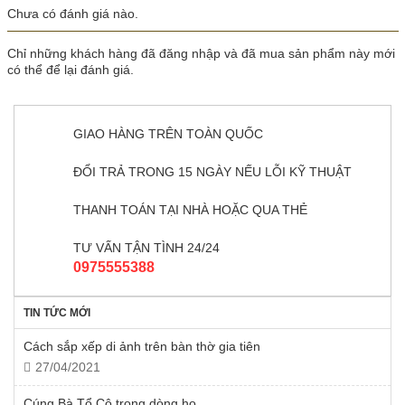
Chưa có đánh giá nào.
Chỉ những khách hàng đã đăng nhập và đã mua sản phẩm này mới
có thể để lại đánh giá.
GIAO HÀNG TRÊN TOÀN QUỐC
ĐỔI TRẢ TRONG 15 NGÀY NẾU LỖI KỸ THUẬT
THANH TOÁN TẠI NHÀ HOẶC QUA THẺ
TƯ VẤN TẬN TÌNH 24/24
0975555388
TIN TỨC MỚI
Cách sắp xếp di ảnh trên bàn thờ gia tiên
27/04/2021
Cúng Bà Tổ Cô trong dòng họ