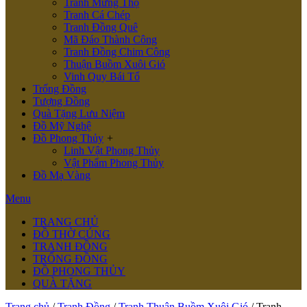
Tranh Mừng Thọ
Tranh Cá Chép
Tranh Đồng Quê
Mã Đáo Thành Công
Tranh Đồng Chim Công
Thuận Buồm Xuôi Gió
Vinh Quy Bái Tổ
Trống Đồng
Tượng Đồng
Quà Tặng Lưu Niệm
Đồ Mỹ Nghệ
Đồ Phong Thủy
+
Linh Vật Phong Thủy
Vật Phẩm Phong Thủy
Đồ Mạ Vàng
Menu
TRANG CHỦ
ĐỒ THỜ CÚNG
TRANH ĐỒNG
TRỐNG ĐỒNG
ĐỒ PHONG THỦY
QUÀ TẶNG
Trang chủ
/
Tranh Đồng
/
Tranh Thuận Buồm Xuôi Gió
/ Tranh