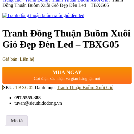
Đồng Thuận Buồm Xuôi Gió Đẹp Đèn Led – TBXG05
Tranh Đồng Thuận Buồm Xuôi
Gió Đẹp Đèn Led – TBXG05
Giá bán: Liên hệ
MUA NGAY
Gọi điện xác nhận và giao hàng tận nơi
SKU:
TBXG05
Danh mục:
Tranh Thuận Buồm Xuôi Gió
097.5555.388
tuvan@sieuthidodong.vn
Mô tả