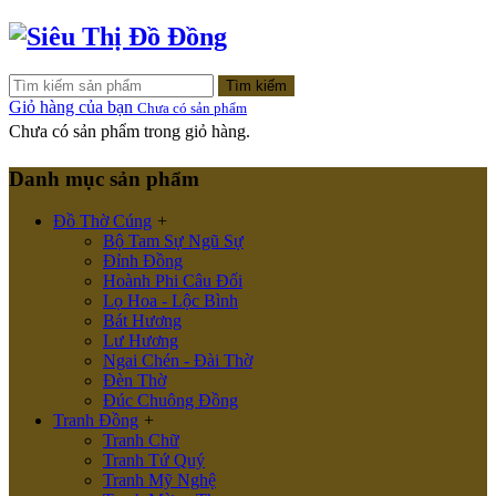
Tìm kiếm
Giỏ hàng của bạn
Chưa có sản phẩm
Chưa có sản phẩm trong giỏ hàng.
Danh mục sản phẩm
Đồ Thờ Cúng
+
Bộ Tam Sự Ngũ Sự
Đỉnh Đồng
Hoành Phi Câu Đối
Lọ Hoa - Lộc Bình
Bát Hương
Lư Hương
Ngai Chén - Đài Thờ
Đèn Thờ
Đúc Chuông Đồng
Tranh Đồng
+
Tranh Chữ
Tranh Tứ Quý
Tranh Mỹ Nghệ