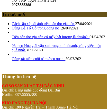
TƯ VẤN TẬN TÌNH 24/24
0975555388
Tin tức mới
Cách sắp xếp di ảnh trên bàn thờ gia tiên
27/04/2021
Cúng Bà Tổ Cô trong dòng họ
26/04/2021
Trên bàn thờ gia tiên có mấy bát hương là chuẩn?
01/04/2021
06 mẹo Hóa giải vận xui trong kinh doanh, công việc hiệu
quả nhất
31/03/2021
Cúng tất niên cuối năm ở cơ quan
30/03/2021
Thông tin liên hệ
CƠ SỞ SẢN XUẤT TẠI BẮC NINH
Địa chỉ: Làng nghề đúc đồng Đại Bái
Hotline: 097.5555.388
KHO HÀNG TẠI HÀ NỘI
Địa chỉ: 190 Nguyễn Trãi – Thanh Xuân- Hà Nội