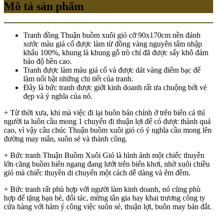
Mô tả sản phẩm
Tranh đồng Thuận buồm xuôi gió cỡ 90x170cm nền đánh
xước màu giả cổ được làm từ đồng vàng nguyên tấm nhập
khẩu 100%, khung là khung gỗ trò chỉ đã được sấy khô đảm
bảo độ bền cao.
Tranh được làm màu giả cổ và được dát vàng điểm bạc để
làm nổi bật những chi tiết của tranh.
Đây là bức tranh được giới kinh doanh rất ưa chuộng bởi vẻ
đẹp và ý nghĩa của nó.
+ Từ thời xưa, khi mà việc đi lại buôn bán chính ở trên biển cả thì
người ta luôn cầu mong 1 chuyến đi thuận lợi để có được thành quả
cao, vì vậy câu chúc Thuận buồm xuôi gió có ý nghĩa cầu mong lên
đường may mắn, suôn sẻ và thành công.
+ Bức tranh Thuận Buồm Xuôi Gió là hình ảnh một chiếc thuyền
lớn căng buồm hiên ngang đang lướt trên biển khơi, nhờ xuôi chiều
gió mà chiếc thuyền di chuyển một cách dễ dàng và êm đềm.
+ Bức tranh rất phù hợp với người làm kinh doanh, nó cũng phù
hợp để tặng bạn bè, đối tác, mừng tân gia hay khai trương công ty
cửa hàng với hàm ý công việc suôn sẻ, thuận lợi, buôn may bán đắt.