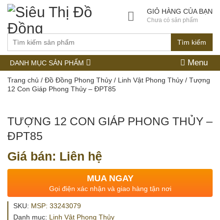
GIỎ HÀNG CỦA BẠN
Chưa có sản phẩm
Tìm kiếm
Menu
DANH MỤC SẢN PHẨM
Trang chủ
/
Đồ Đồng Phong Thủy
/
Linh Vật Phong Thủy
/ Tượng
12 Con Giáp Phong Thủy – ĐPT85
TƯỢNG 12 CON GIÁP PHONG THỦY –
ĐPT85
Giá bán: Liên hệ
MUA NGAY
Gọi điện xác nhận và giao hàng tận nơi
SKU:
MSP: 33243079
Danh mục:
Linh Vật Phong Thủy