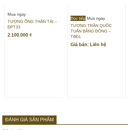
Mua ngay
Đọc tiếp
Mua ngay
TƯỢNG ÔNG THẦN TÀI –
TƯỢNG TRẦN QUỐC
ĐPT33
TUẤN BẰNG ĐỒNG –
2.100.000
₫
TBĐ1
Giá bán: Liên hệ
ĐÁNH GIÁ SẢN PHẨM