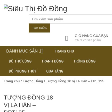
Tìm kiếm
GIỎ HÀNG CỦA BẠN
Chưa có sản phẩm
TRANG CHỦ
DANH MỤC SẢN PHẨM
ĐỒ THỜ CÚNG
TRANH ĐỒNG
TRỐNG ĐỒNG
ĐỒ PHONG THỦY
QUÀ TẶNG
Trang chủ
/
Tượng Đồng
/ Tượng Đồng 18 vị La Hán – ĐPT195
TƯỢNG ĐỒNG 18
VỊ LA HÁN –