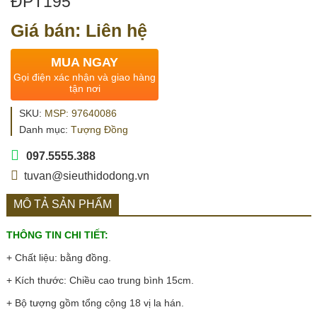
ĐPT195
Giá bán: Liên hệ
MUA NGAY
Gọi điện xác nhận và giao hàng
tận nơi
SKU:
MSP: 97640086
Danh mục:
Tượng Đồng
097.5555.388
tuvan@sieuthidodong.vn
MÔ TẢ SẢN PHẨM
THÔNG TIN CHI TIẾT:
+ Chất liệu: bằng đồng.
+ Kích thước: Chiều cao trung bình 15cm.
+ Bộ tượng gồm tổng cộng 18 vị la hán.