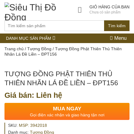
GIỎ HÀNG CỦA BẠN
Chưa có sản phẩm
Tìm kiếm
Menu
DANH MỤC SẢN PHẨM
Trang chủ
/
Tượng Đồng
/ Tượng Đồng Phật Thiên Thủ Thiên
Nhãn Lá Đề Liền – ĐPT156
TƯỢNG ĐỒNG PHẬT THIÊN THỦ
THIÊN NHÃN LÁ ĐỀ LIỀN – ĐPT156
Giá bán: Liên hệ
MUA NGAY
Gọi điện xác nhận và giao hàng tận nơi
SKU:
MSP: 3942018
Danh mục:
Tượng Đồng