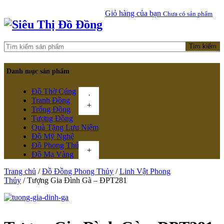
Giỏ hàng của bạn
Chưa có sản phẩm
Tìm kiếm
Danh mục sản phẩm
Đồ Thờ Cúng
+
Tranh Đồng
+
Trống Đồng
Tượng Đồng
Quà Tặng Lưu Niệm
Đồ Mỹ Nghệ
Đồ Phong Thủy
+
Đồ Mạ Vàng
Trang chủ
/
Đồ Đồng Phong Thủy
/
Linh Vật Phong
Menu
Thủy
/ Tượng Gia Đình Gà – ĐPT281