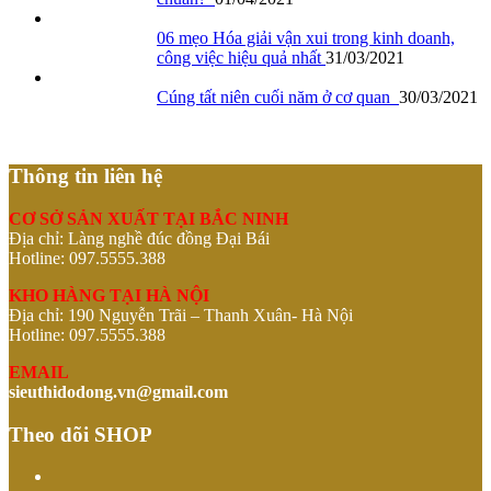
06 mẹo Hóa giải vận xui trong kinh doanh,
công việc hiệu quả nhất
31/03/2021
Cúng tất niên cuối năm ở cơ quan
30/03/2021
Thông tin liên hệ
CƠ SỞ SẢN XUẤT TẠI BẮC NINH
Địa chỉ: Làng nghề đúc đồng Đại Bái
Hotline: 097.5555.388
KHO HÀNG TẠI HÀ NỘI
Địa chỉ: 190 Nguyễn Trãi – Thanh Xuân- Hà Nội
Hotline: 097.5555.388
EMAIL
sieuthidodong.vn@gmail.com
Theo dõi SHOP