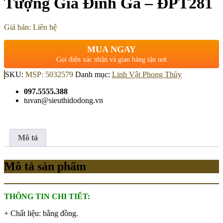
Tượng Gia Đình Gà – ĐPT281
Giá bán: Liên hệ
MUA NGAY
Gọi điện xác nhận và giao hàng tận nơi
SKU:
MSP: 5032579
Danh mục:
Linh Vật Phong Thủy
097.5555.388
tuvan@sieuthidodong.vn
Mô tả
Mô tả sản phẩm
THÔNG TIN CHI TIẾT:
+ Chất liệu: bằng đồng.