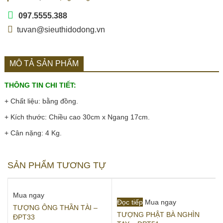
097.5555.388
tuvan@sieuthidodong.vn
MÔ TẢ SẢN PHẨM
THÔNG TIN CHI TIẾT:
+ Chất liệu: bằng đồng.
+ Kích thước: Chiều cao 30cm x Ngang 17cm.
+ Cân nặng: 4 Kg.
SẢN PHẨM TƯƠNG TỰ
Mua ngay
Đọc tiếp
Mua ngay
TƯỢNG ÔNG THẦN TÀI –
TƯỢNG PHẬT BÀ NGHÌN
ĐPT33