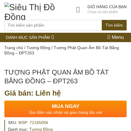
GIỎ HÀNG CỦA BẠN
Chưa có sản phẩm
Tìm kiếm
Menu
DANH MỤC SẢN PHẨM
Trang chủ
/
Tượng Đồng
/ Tượng Phật Quan Âm Bồ Tát Bằng
Đồng – ĐPT263
TƯỢNG PHẬT QUAN ÂM BỒ TÁT
BẰNG ĐỒNG – ĐPT263
Giá bán: Liên hệ
MUA NGAY
Gọi điện xác nhận và giao hàng tận nơi
SKU:
MSP: 72165056
Danh mục:
Tượng Đồng