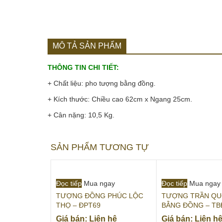
MÔ TẢ SẢN PHẨM
THÔNG TIN CHI TIẾT:
+ Chất liệu: pho tượng bằng đồng.
+ Kích thước: Chiều cao 62cm x Ngang 25cm.
+ Cân nặng: 10,5 Kg.
SẢN PHẨM TƯƠNG TỰ
Đọc tiếp
Mua ngay
Đọc tiếp
Mua ngay
TƯỢNG ĐỒNG PHÚC LỘC
TƯỢNG TRẦN QU
THỌ – ĐPT69
BẰNG ĐỒNG – TB
Giá bán: Liên hệ
Giá bán: Liên h