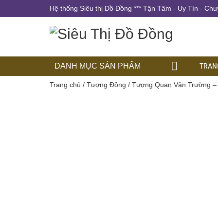
Hệ thống Siêu thị Đồ Đồng *** Tận Tâm - Uy Tín - Chu
TRAN
DANH MỤC SẢN PHẨM
Trang chủ
/
Tượng Đồng
/ Tượng Quan Vân Trường 