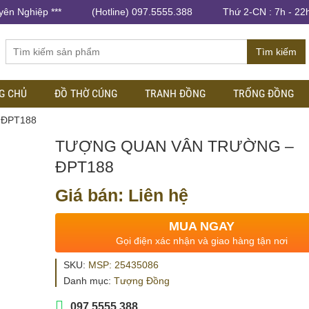
yên Nghiệp ***
(Hotline) 097.5555.388
Thứ 2-CN : 7h - 22
Tìm kiếm
G CHỦ
ĐỒ THỜ CÚNG
TRANH ĐỒNG
TRỐNG ĐỒNG
– ĐPT188
TƯỢNG QUAN VÂN TRƯỜNG –
ĐPT188
Giá bán: Liên hệ
MUA NGAY
Gọi điện xác nhận và giao hàng tận nơi
SKU:
MSP: 25435086
Danh mục:
Tượng Đồng
097.5555.388