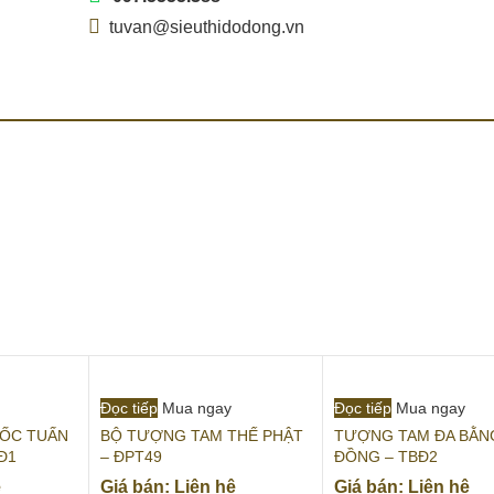
tuvan@sieuthidodong.vn
Đọc tiếp
Mua ngay
Đọc tiếp
Mua ngay
ỐC TUẤN
BỘ TƯỢNG TAM THẾ PHẬT
TƯỢNG TAM ĐA BẰN
Đ1
– ĐPT49
ĐỒNG – TBĐ2
ệ
Giá bán: Liên hệ
Giá bán: Liên hệ