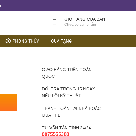
h
GIỎ HÀNG CỦA BẠN
Chưa có sản phẩm
ĐỒ PHONG THỦY
QUÀ TẶNG
GIAO HÀNG TRÊN TOÀN
QUỐC
ĐỔI TRẢ TRONG 15 NGÀY
NẾU LỖI KỸ THUẬT
THANH TOÁN TẠI NHÀ HOẶC
QUA THẺ
TƯ VẤN TẬN TÌNH 24/24
0975555388