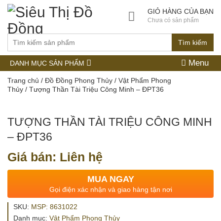
GIỎ HÀNG CỦA BẠN
Chưa có sản phẩm
Tìm kiếm
Menu
DANH MỤC SẢN PHẨM
Trang chủ
/
Đồ Đồng Phong Thủy
/
Vật Phẩm Phong
Thủy
/ Tượng Thần Tài Triệu Công Minh – ĐPT36
TƯỢNG THẦN TÀI TRIỆU CÔNG MINH
– ĐPT36
Giá bán: Liên hệ
MUA NGAY
Gọi điện xác nhận và giao hàng tận nơi
SKU:
MSP: 8631022
Danh mục:
Vật Phẩm Phong Thủy