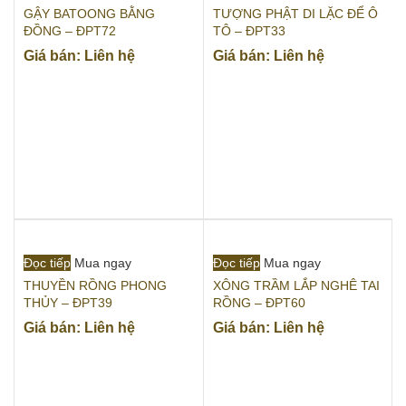
GẬY BATOONG BẰNG
TƯỢNG PHẬT DI LẶC ĐỂ Ô
ĐỒNG – ĐPT72
TÔ – ĐPT33
Giá bán: Liên hệ
Giá bán: Liên hệ
Đọc tiếp
Mua ngay
Đọc tiếp
Mua ngay
THUYỀN RỒNG PHONG
XÔNG TRẦM LẮP NGHÊ TAI
THỦY – ĐPT39
RỒNG – ĐPT60
Giá bán: Liên hệ
Giá bán: Liên hệ