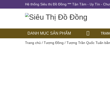
Hệ thống Siêu thị Đồ Đồng *** Tận Tâm - Uy Tín - Chu
TRAN
DANH MỤC SẢN PHẨM
Trang chủ
/
Tượng Đồng
/ Tượng Trần Quốc Tuấn bằ