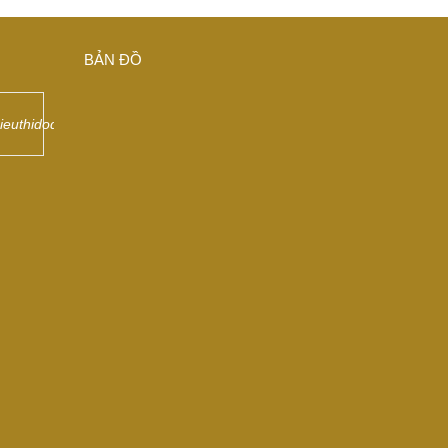
BẢN ĐỒ
sieuthidodongdep/