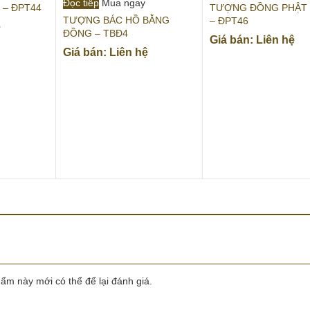
Đọc tiếp
Mua ngay
 – ĐPT44
TƯỢNG ĐỒNG PHẬT 
TƯỢNG BÁC HỒ BẰNG
– ĐPT46
ệ
ĐỒNG – TBĐ4
Giá bán: Liên hệ
Giá bán: Liên hệ
m này mới có thể để lại đánh giá.