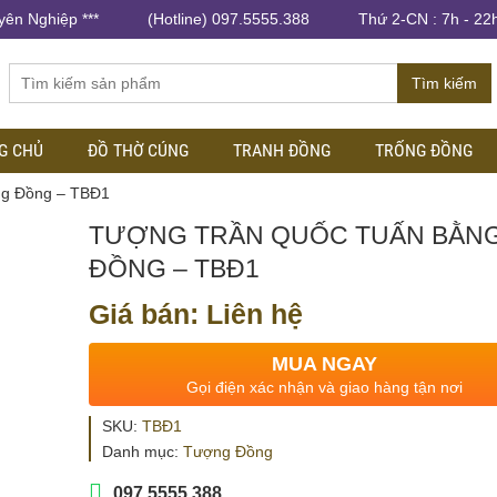
yên Nghiệp ***
(Hotline) 097.5555.388
Thứ 2-CN : 7h - 22
Tìm kiếm
G CHỦ
ĐỒ THỜ CÚNG
TRANH ĐỒNG
TRỐNG ĐỒNG
ng Đồng – TBĐ1
TƯỢNG TRẦN QUỐC TUẤN BẰN
ĐỒNG – TBĐ1
Giá bán: Liên hệ
MUA NGAY
Gọi điện xác nhận và giao hàng tận nơi
SKU:
TBĐ1
Danh mục:
Tượng Đồng
097.5555.388