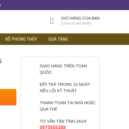
h
GIỎ HÀNG CỦA BẠN
Chưa có sản phẩm
ĐỒ PHONG THỦY
QUÀ TẶNG
G
GIAO HÀNG TRÊN TOÀN
QUỐC
ĐỔI TRẢ TRONG 15 NGÀY
NẾU LỖI KỸ THUẬT
THANH TOÁN TẠI NHÀ HOẶC
QUA THẺ
TƯ VẤN TẬN TÌNH 24/24
0975555388