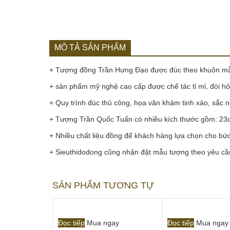
MÔ TẢ SẢN PHẨM
+ Tượng đồng Trần Hưng Đạo được đúc theo khuôn mẫ
+ sản phẩm mỹ nghệ cao cấp được chế tác tỉ mỉ, đòi hỏ
+ Quy trình đúc thủ công, họa văn khảm tinh xảo, sắc n
+ Tượng Trần Quốc Tuấn có nhiều kích thước gồm: 2
+ Nhiều chất liệu đồng để khách hàng lựa chọn cho bứ
+ Sieuthidodong cũng nhận đặt mẫu tượng theo yêu cầu 
SẢN PHẨM TƯƠNG TỰ
Đọc tiếp
Mua ngay
Đọc tiếp
Mua ngay