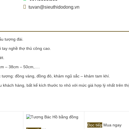
tuvan@sieuthidodong.vn
u tượng đài.
i tay nghề thợ thủ công cao.
ét.
3cm – 38cm – 50cm,….
c tượng: đồng vàng, đồng đỏ, khảm ngũ sắc – khảm tam khí.
khách hàng, bất kể kích thước to nhỏ với mức giá hợp lý nhất trên thị
Đọc tiếp
Mua ngay