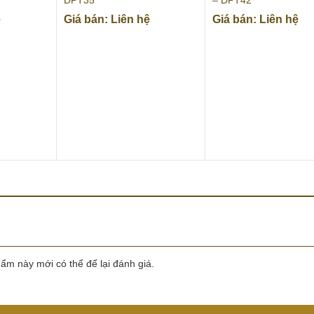
ĐPT35
– ĐPT42
ệ
Giá bán: Liên hệ
Giá bán: Liên hệ
m này mới có thể để lại đánh giá.