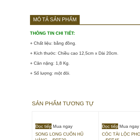
MÔ TẢ SẢN PHẨM
THÔNG TIN CHI TIẾT:
+ Chất liệu: bằng đồng.
+ Kích thước: Chiều cao 12,5cm x Dài 20cm.
+ Cân nặng: 1,8 Kg.
+ Số lượng: một đôi.
SẢN PHẨM TƯƠNG TỰ
Đọc tiếp
Mua ngay
Đọc tiếp
Mua ngay
SONG LONG CUỐN HŨ
CÓC TÀI LỘC PH