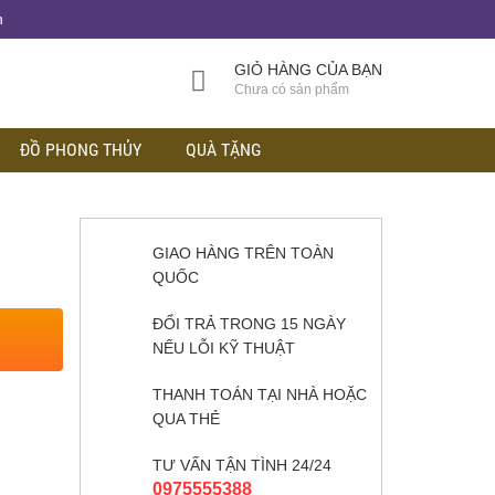
h
GIỎ HÀNG CỦA BẠN
Chưa có sản phẩm
ĐỒ PHONG THỦY
QUÀ TẶNG
GIAO HÀNG TRÊN TOÀN
QUỐC
ĐỔI TRẢ TRONG 15 NGÀY
NẾU LỖI KỸ THUẬT
THANH TOÁN TẠI NHÀ HOẶC
QUA THẺ
TƯ VẤN TẬN TÌNH 24/24
0975555388