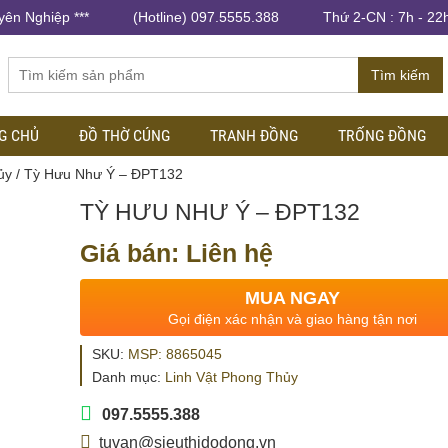
yên Nghiệp ***
(Hotline) 097.5555.388
Thứ 2-CN : 7h - 22
Tìm kiếm
G CHỦ
ĐỒ THỜ CÚNG
TRANH ĐỒNG
TRỐNG ĐỒNG
ủy
/ Tỳ Hưu Như Ý – ĐPT132
TỲ HƯU NHƯ Ý – ĐPT132
Giá bán: Liên hệ
MUA NGAY
Gọi điện xác nhận và giao hàng tận nơi
SKU:
MSP: 8865045
Danh mục:
Linh Vật Phong Thủy
097.5555.388
tuvan@sieuthidodong.vn