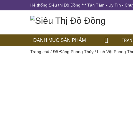
Hệ thống Siêu thị Đồ Đồng *** Tận Tâm - Uy Tín - Chu
TRAN
DANH MỤC SẢN PHẨM
Trang chủ
/
Đồ Đồng Phong Thủy
/
Linh Vật Phong Th