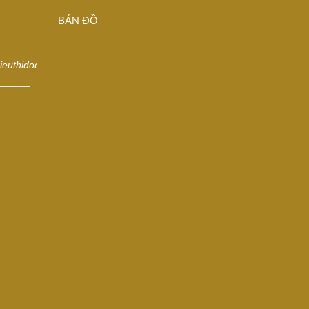
BẢN ĐỒ
sieuthidodongdep/