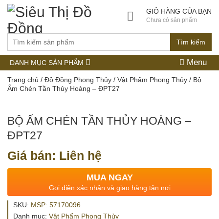
GIỎ HÀNG CỦA BẠN
Chưa có sản phẩm
Tìm kiếm
Menu
DANH MỤC SẢN PHẨM
Trang chủ
/
Đồ Đồng Phong Thủy
/
Vật Phẩm Phong Thủy
/ Bộ
Ấm Chén Tần Thủy Hoàng – ĐPT27
BỘ ẤM CHÉN TẦN THỦY HOÀNG –
ĐPT27
Giá bán: Liên hệ
MUA NGAY
Gọi điện xác nhận và giao hàng tận nơi
SKU:
MSP: 57170096
Danh mục:
Vật Phẩm Phong Thủy