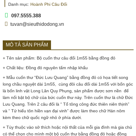
Danh mục:
Hoành Phi Câu Đối
097.5555.388
tuvan@sieuthidodong.vn
MÔ TẢ SẢN PHẨM
+ Tên sản phẩm: Bộ cuốn thư câu đối 1m55 bằng đồng đỏ
+ Chất liệu: Đồng đỏ nguyên tấm nhập khẩu
+ Mẫu cuốn thư “Đức Lưu Quang” bằng đồng đỏ có họa tiết song
long chầu nguyệt dài 1m55, cùng đôi câu đối dài 1m55 với bốn góc
là bốn linh vật Long Lân Quy Phụng, sản phẩm được sơn nền để
làm nổi bật bộ chữ của bức cuốn thư này. Trên cuốn thư là chữ Đức
Lưu Quang. Trên 2 câu đối là “ Tổ tông công đức thiên niên thịnh”
và “ Tử hiếu tôn hiền vạn đại vinh” được làm theo chữ Hán nôm
kèm theo chữ quốc ngữ nhỏ ở phía dưới.
+ Tùy thuộc vào sở thích hoặc nội thất của mỗi gia đình mà gia chủ
có thể chọn cho mình một bộ cuốn thư bằng đồng đỏ hoặc đồng