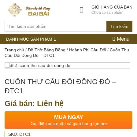
GIỎ HÀNG CỦA BẠN
Chưa có sản phẩm
Tìm kiếm
Menu
DANH MỤC SẢN PHẨM
Trang chủ
/
Đồ Thờ Bằng Đồng
/
Hoành Phi Câu Đối
/ Cuốn Thư
Câu Đối Đồng Đỏ – ĐTC1
CUỐN THƯ CÂU ĐỐI ĐỒNG ĐỎ –
ĐTC1
Giá bán: Liên hệ
MUA NGAY
Gọi điện xác nhận và giao hàng tận nơi
SKU:
ĐTC1