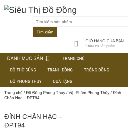
Tìm kiếm
GIỎ HÀNG CỦA BẠN
Chưa có sản phẩm
TRANG CHỦ
DANH MỤC SẢN PHẨM
ĐỒ THỜ CÚNG
TRANH ĐỒNG
TRỐNG ĐỒNG
ĐỒ PHONG THỦY
QUÀ TẶNG
Trang chủ
/
Đồ Đồng Phong Thủy
/
Vật Phẩm Phong Thủy
/ Đỉnh
Chân Hạc – ĐPT94
ĐỈNH CHÂN HẠC –
ĐPT94