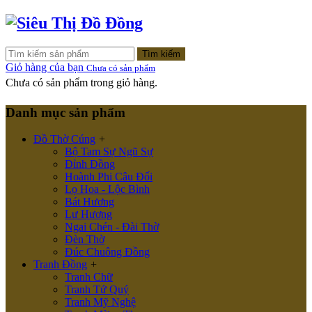
Tìm kiếm
Giỏ hàng của bạn
Chưa có sản phẩm
Chưa có sản phẩm trong giỏ hàng.
Danh mục sản phẩm
Đồ Thờ Cúng
+
Bộ Tam Sự Ngũ Sự
Đỉnh Đồng
Hoành Phi Câu Đối
Lọ Hoa - Lộc Bình
Bát Hương
Lư Hương
Ngai Chén - Đài Thờ
Đèn Thờ
Đúc Chuông Đồng
Tranh Đồng
+
Tranh Chữ
Tranh Tứ Quý
Tranh Mỹ Nghệ