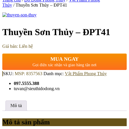
Thủy
/ Thuyền Sơn Thủy – ĐPT41
Thuyền Sơn Thủy – ĐPT41
Giá bán: Liên hệ
MUA NGAY
Gọi điện xác nhận và giao hàng tận nơi
SKU:
MSP: 8357563
Danh mục:
Vật Phẩm Phong Thủy
097.5555.388
tuvan@sieuthidodong.vn
Mô tả
Mô tả sản phẩm