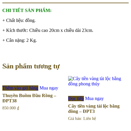
CHI TIẾT SẢN PHẨM:
+ Chất liệu: đồng.
+ Kích thước: Chiều cao 20cm x chiều dài 23cm.
+ Cân nặng: 2 Kg.
Sản phẩm tương tự
Thêm vào giỏ hàng
Mua ngay
Thuyền Buồm Đầu Rồng –
Đọc tiếp
Mua ngay
ĐPT38
Cây tiền vàng tài lộc bằng
850.000
₫
đồng – ĐPT3
Giá bán: Liên hệ