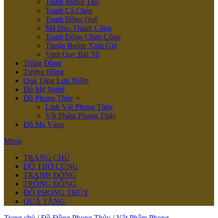
Tranh Mừng Thọ
Tranh Cá Chép
Tranh Đồng Quê
Mã Đáo Thành Công
Tranh Đồng Chim Công
Thuận Buồm Xuôi Gió
Vinh Quy Bái Tổ
Trống Đồng
Tượng Đồng
Quà Tặng Lưu Niệm
Đồ Mỹ Nghệ
Đồ Phong Thủy
+
Linh Vật Phong Thủy
Vật Phẩm Phong Thủy
Đồ Mạ Vàng
Menu
TRANG CHỦ
ĐỒ THỜ CÚNG
TRANH ĐỒNG
TRỐNG ĐỒNG
ĐỒ PHONG THỦY
QUÀ TẶNG
Trang chủ
/
Đồ Đồng Phong Thủy
/
Vật Phẩm Phong