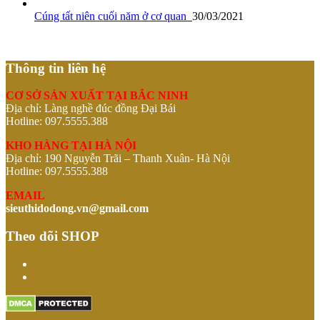
Cúng tất niên cuối năm ở cơ quan
30/03/2021
Thông tin liên hệ
CƠ SỞ SẢN XUẤT TẠI BẮC NINH
Địa chỉ: Làng nghề đúc đồng Đại Bái
Hotline: 097.5555.388
KHO HÀNG TẠI HÀ NỘI
Địa chỉ: 190 Nguyễn Trãi – Thanh Xuân- Hà Nội
Hotline: 097.5555.388
EMAIL
sieuthidodong.vn@gmail.com
Theo dõi SHOP