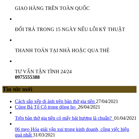
GIAO HÀNG TRÊN TOÀN QUỐC
ĐỔI TRẢ TRONG 15 NGÀY NẾU LỖI KỸ THUẬT
THANH TOÁN TẠI NHÀ HOẶC QUA THẺ
TƯ VẤN TẬN TÌNH 24/24
0975555388
Tin tức mới
Cách sắp xếp di ảnh trên bàn thờ gia tiên
27/04/2021
Cúng Bà Tổ Cô trong dòng họ
26/04/2021
Trên bàn thờ gia tiên có mấy bát hương là chuẩn?
01/04/2021
06 mẹo Hóa giải vận xui trong kinh doanh, công việc hiệu
quả nhất
31/03/2021