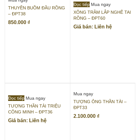
Mua ngay
Đọc tiếp
Mua ngay
THUYỀN BUỒM ĐẦU RỒNG
XÔNG TRẦM LẮP NGHÊ TAI
– ĐPT38
RỒNG – ĐPT60
850.000
₫
Giá bán: Liên hệ
Mua ngay
Đọc tiếp
Mua ngay
TƯỢNG ÔNG THẦN TÀI –
TƯỢNG THẦN TÀI TRIỆU
ĐPT33
CÔNG MINH – ĐPT36
2.100.000
₫
Giá bán: Liên hệ