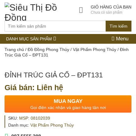
GIỎ HÀNG CỦA BẠN
Chưa có sản phẩm
Tìm kiếm
Menu
DANH MỤC SẢN PHẨM
Trang chủ
/
Đồ Đồng Phong Thủy
/
Vật Phẩm Phong Thủy
/ Đỉnh
Trúc Giả Cổ – ĐPT131
ĐỈNH TRÚC GIẢ CỔ – ĐPT131
Giá bán: Liên hệ
MUA NGAY
Gọi điện xác nhận và giao hàng tận nơi
SKU:
MSP: 08102039
Danh mục:
Vật Phẩm Phong Thủy