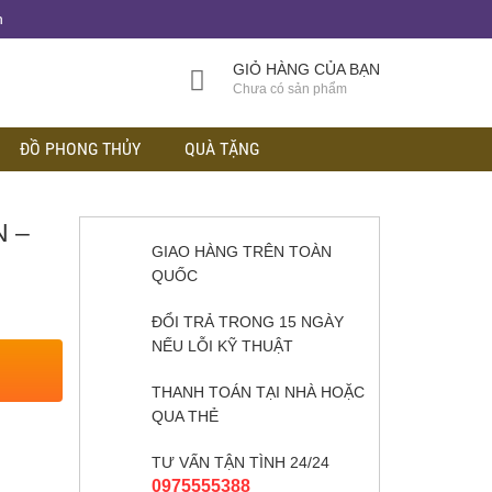
h
GIỎ HÀNG CỦA BẠN
Chưa có sản phẩm
ĐỒ PHONG THỦY
QUÀ TẶNG
N –
GIAO HÀNG TRÊN TOÀN
QUỐC
ĐỔI TRẢ TRONG 15 NGÀY
NẾU LỖI KỸ THUẬT
THANH TOÁN TẠI NHÀ HOẶC
QUA THẺ
TƯ VẤN TẬN TÌNH 24/24
0975555388