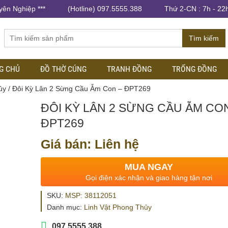
yên Nghiệp ***
(Hotline) 097.5555.388
Thứ 2-CN : 7h - 22
Tìm kiếm
G CHỦ
ĐỒ THỜ CÚNG
TRANH ĐỒNG
TRỐNG ĐỒNG
ủy
/ Đôi Kỳ Lân 2 Sừng Cầu Ẵm Con – ĐPT269
ĐÔI KỲ LÂN 2 SỪNG CẦU ẴM CO
ĐPT269
Giá bán: Liên hệ
MUA NGAY
Gọi điện xác nhận và giao hàng tận nơi
SKU:
MSP: 38112051
Danh mục:
Linh Vật Phong Thủy
097.5555.388