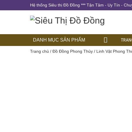
Hệ thống Siêu thị Đồ Đồng *** Tận Tâm - Uy Tín - Chu
TRAN
DANH MỤC SẢN PHẨM
Trang chủ
/
Đồ Đồng Phong Thủy
/
Linh Vật Phong Th