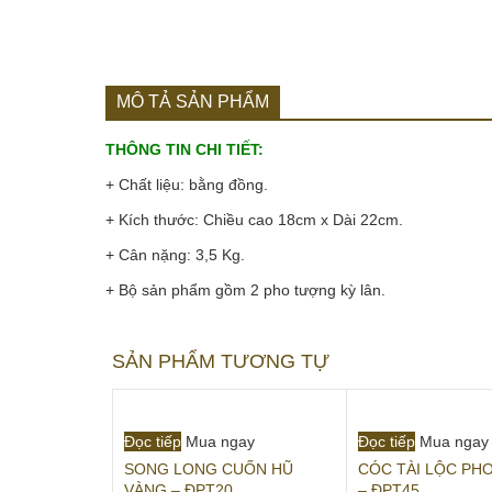
MÔ TẢ SẢN PHẨM
THÔNG TIN CHI TIẾT:
+ Chất liệu: bằng đồng.
+ Kích thước: Chiều cao 18cm x Dài 22cm.
+ Cân nặng: 3,5 Kg.
+ Bộ sản phẩm gồm 2 pho tượng kỳ lân.
SẢN PHẨM TƯƠNG TỰ
Đọc tiếp
Mua ngay
Đọc tiếp
Mua ngay
SONG LONG CUỐN HŨ
CÓC TÀI LỘC PH
VÀNG – ĐPT20
– ĐPT45