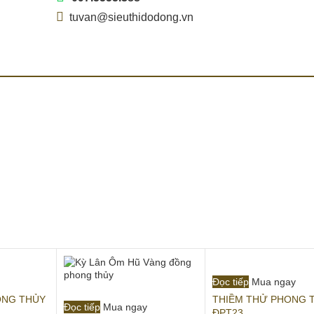
tuvan@sieuthidodong.vn
Đọc tiếp
Mua ngay
ONG THỦY
THIỀM THỬ PHONG 
Đọc tiếp
Mua ngay
ĐPT23