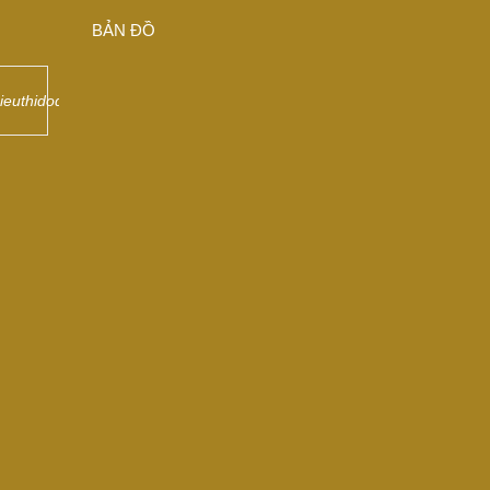
BẢN ĐỒ
sieuthidodongdep/