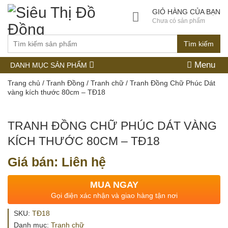
GIỎ HÀNG CỦA BẠN
Chưa có sản phẩm
Tìm kiếm
Menu
DANH MỤC SẢN PHẨM
Trang chủ
/
Tranh Đồng
/
Tranh chữ
/ Tranh Đồng Chữ Phúc Dát
vàng kích thước 80cm – TĐ18
TRANH ĐỒNG CHỮ PHÚC DÁT VÀNG
KÍCH THƯỚC 80CM – TĐ18
Giá bán: Liên hệ
MUA NGAY
Gọi điện xác nhận và giao hàng tận nơi
SKU:
TĐ18
Danh mục:
Tranh chữ