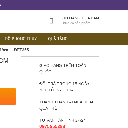
h
GIỎ HÀNG CỦA BẠN
Chưa có sản phẩm
ĐỒ PHONG THỦY
QUÀ TẶNG
 19cm – ĐPT355
CM –
GIAO HÀNG TRÊN TOÀN
QUỐC
ĐỔI TRẢ TRONG 15 NGÀY
NẾU LỖI KỸ THUẬT
THANH TOÁN TẠI NHÀ HOẶC
QUA THẺ
TƯ VẤN TẬN TÌNH 24/24
0975555388