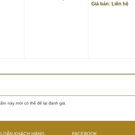
Giá bán: Liên hệ
m này mới có thể để lại đánh giá.
 DẪN KHÁCH HÀNG
FACEBOOK