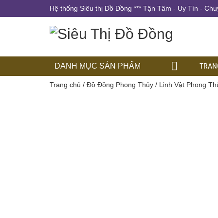
Hệ thống Siêu thị Đồ Đồng *** Tận Tâm - Uy Tín - Chu
TRAN
DANH MỤC SẢN PHẨM
Trang chủ
/
Đồ Đồng Phong Thủy
/
Linh Vật Phong Th