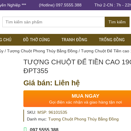
yên Nghiệp ***
(Hotline) 097.5555.388
Thứ 2-CN : 7h - 22
Tìm kiếm
G CHỦ
ĐỒ THỜ CÚNG
TRANH ĐỒNG
TRỐNG ĐỒNG
ủy
/
Tượng Chuột Phong Thủy Bằng Đồng
/ Tượng Chuột Đế Tiền cao
TƯỢNG CHUỘT ĐẾ TIỀN CAO 19
ĐPT355
Giá bán: Liên hệ
MUA NGAY
Gọi điện xác nhận và giao hàng tận nơi
SKU:
MSP: 96101535
Danh mục:
Tượng Chuột Phong Thủy Bằng Đồng
097.5555.388