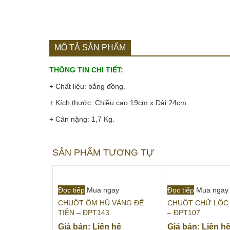
MÔ TẢ SẢN PHẨM
THÔNG TIN CHI TIẾT:
+ Chất liệu: bằng đồng.
+ Kích thước: Chiều cao 19cm x Dài 24cm.
+ Cân nặng: 1,7 Kg.
SẢN PHẨM TƯƠNG TỰ
Đọc tiếp
Mua ngay
Đọc tiếp
Mua ngay
CHUỘT ÔM HŨ VÀNG ĐẾ
CHUỘT CHỮ LỘC
TIỀN – ĐPT143
– ĐPT107
Giá bán: Liên hệ
Giá bán: Liên h