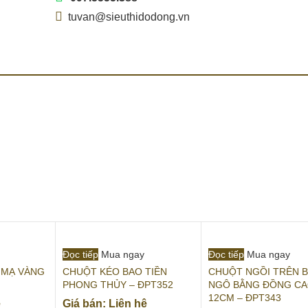
tuvan@sieuthidodong.vn
Đọc tiếp
Mua ngay
Đọc tiếp
Mua ngay
 MẠ VÀNG
CHUỘT KÉO BAO TIỀN
CHUỘT NGỒI TRÊN 
PHONG THỦY – ĐPT352
NGÔ BẰNG ĐỒNG C
12CM – ĐPT343
ệ
Giá bán: Liên hệ