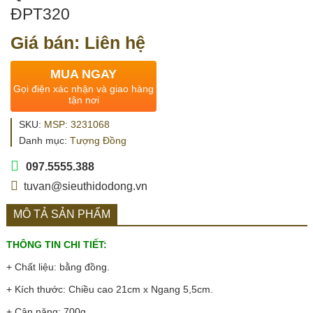
ĐPT320
Giá bán: Liên hệ
MUA NGAY
Gọi điện xác nhận và giao hàng
tận nơi
SKU:
MSP: 3231068
Danh mục:
Tượng Đồng
097.5555.388
tuvan@sieuthidodong.vn
MÔ TẢ SẢN PHẨM
THÔNG TIN CHI TIẾT:
+ Chất liệu: bằng đồng.
+ Kích thước: Chiều cao 21cm x Ngang 5,5cm.
+ Cân nặng: 700g.