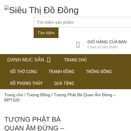
Tìm kiếm
GIỎ HÀNG CỦA BẠN
Chưa có sản phẩm
TRANG CHỦ
DANH MỤC SẢN PHẨM
ĐỒ THỜ CÚNG
TRANH ĐỒNG
TRỐNG ĐỒNG
ĐỒ PHONG THỦY
QUÀ TẶNG
Trang chủ
/
Tượng Đồng
/ Tượng Phật Bà Quan Âm Đứng –
ĐPT320
TƯỢNG PHẬT BÀ
QUAN ÂM ĐỨNG –