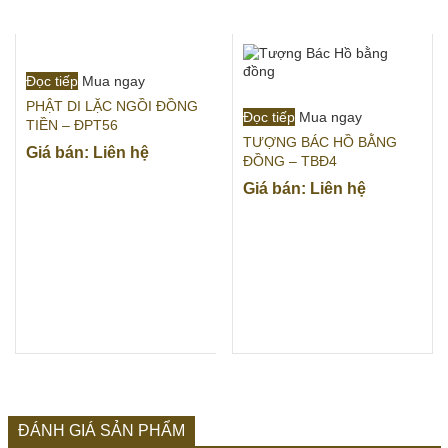
Đọc tiếp
Mua ngay
PHẬT DI LẶC NGỒI ĐỒNG
Đọc tiếp
Mua ngay
TIỀN – ĐPT56
TƯỢNG BÁC HỒ BẰNG
Giá bán: Liên hệ
ĐỒNG – TBĐ4
Giá bán: Liên hệ
ĐÁNH GIÁ SẢN PHẨM