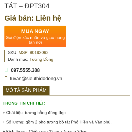
TÁT – ĐPT304
Giá bán: Liên hệ
MUA NGAY
Gọi điện xác nhận và giao hàng
tận nơi
SKU:
MSP: 90192063
Danh mục:
Tượng Đồng
097.5555.388
tuvan@sieuthidodong.vn
MÔ TẢ SẢN PHẨM
THÔNG TIN CHI TIẾT:
+ Chất liệu: tượng bằng đồng đẹp.
+ Số lượng: gồm 2 pho tượng bồ tát Phổ Hiền và Văn phù.
+ Kích thước: Chiều cao 23cm x Ngang 20cm.