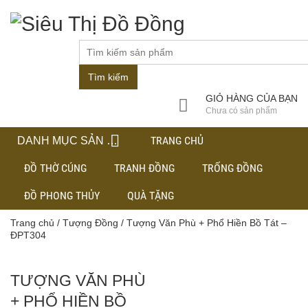
Tìm kiếm
GIỎ HÀNG CỦA BẠN
Chưa có sản phẩm
TRANG CHỦ
DANH MỤC SẢN PHẨM
ĐỒ THỜ CÚNG
TRANH ĐỒNG
TRỐNG ĐỒNG
ĐỒ PHONG THỦY
QUÀ TẶNG
Trang chủ
/
Tượng Đồng
/ Tượng Văn Phù + Phổ Hiền Bồ Tát –
ĐPT304
TƯỢNG VĂN PHÙ
+ PHỔ HIỀN BỒ