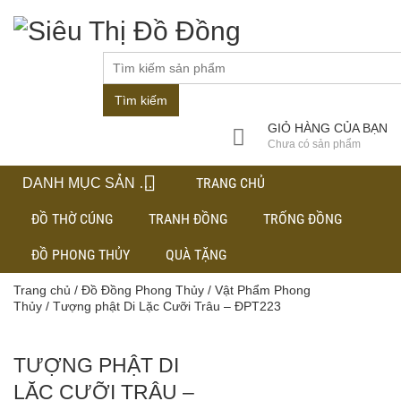
Tìm kiếm
GIỎ HÀNG CỦA BẠN
Chưa có sản phẩm
TRANG CHỦ
DANH MỤC SẢN PHẨM
ĐỒ THỜ CÚNG
TRANH ĐỒNG
TRỐNG ĐỒNG
ĐỒ PHONG THỦY
QUÀ TẶNG
Trang chủ
/
Đồ Đồng Phong Thủy
/
Vật Phẩm Phong
Thủy
/ Tượng phật Di Lặc Cưỡi Trâu – ĐPT223
TƯỢNG PHẬT DI
LẶC CƯỠI TRÂU –