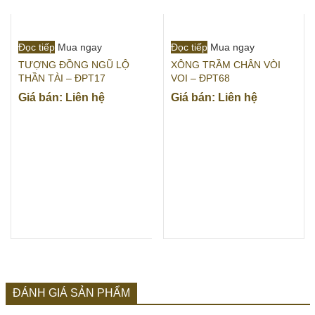
Đọc tiếp
Mua ngay
Đọc tiếp
Mua ngay
TƯỢNG ĐỒNG NGŨ LỘ
XÔNG TRẦM CHÂN VÒI
THẦN TÀI – ĐPT17
VOI – ĐPT68
Giá bán: Liên hệ
Giá bán: Liên hệ
ĐÁNH GIÁ SẢN PHẨM