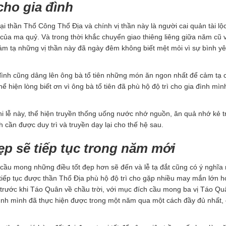
cho gia đình
ại thần Thổ Công Thổ Địa và chính vị thần này là người cai quản tài lộ
u của ma quỷ. Và trong thời khắc chuyển giao thiêng liêng giữa năm cũ
ể cảm tạ những vị thần này đã ngày đêm không biết mệt mỏi vì sự bình y
 đình cũng dâng lên ông bà tổ tiên những món ăn ngon nhất để cảm tạ
ể hiện lòng biết ơn vì ông bà tổ tiên đã phù hộ độ trì cho gia đình mì
i lễ này, thể hiện truyền thống uống nước nhớ nguồn, ăn quả nhớ kẻ t
h cần được duy trì và truyền dạy lại cho thế hệ sau.
p sẽ tiếp tục trong năm mới
 cầu mong những điều tốt đẹp hơn sẽ đến và lễ tạ đắt cũng có ý nghĩa 
tiếp tục được thần Thổ Địa phù hộ độ trì cho gặp nhiều may mắn lớn h
 trước khi Táo Quân về chầu trời, với mục đích cầu mong ba vị Táo Qu
đình mình đã thực hiện được trong một năm qua một cách đầy đủ nhất,