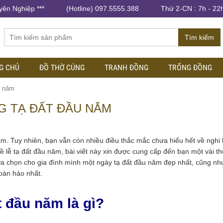
yên Nghiệp ***
(Hotline) 097.5555.388
Thứ 2-CN : 7h - 22
Tìm kiếm
G CHỦ
ĐỒ THỜ CÚNG
TRANH ĐỒNG
TRỐNG ĐỒNG
u năm
NG TẠ ĐẤT ĐẦU NĂM
m. Tuy nhiên, bạn vẫn còn nhiều điều thắc mắc chưa hiểu hết về nghi l
ề lễ tạ đất đầu năm, bài viết này xin được cung cấp đến bạn một vài th
lựa chọn cho gia đình mình một ngày tạ đất đầu năm đẹp nhất, cũng n
oàn hảo nhất.
t đầu năm là gì?