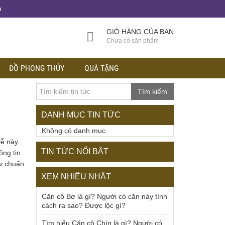
h
GIỎ HÀNG CỦA BẠN
Chưa có sản phẩm
ĐỒ PHONG THỦY
QUÀ TẶNG
Tìm kiếm
DANH MỤC TIN TỨC
Không có danh mục
ễ này.
TIN TỨC NỔI BẬT
ông tin
hư chuẩn
XEM NHIỀU NHẤT
Căn cô Bơ là gì? Người có căn này tính
cách ra sao? Được lộc gì?
Tìm hiểu Căn cô Chín là gì? Người có