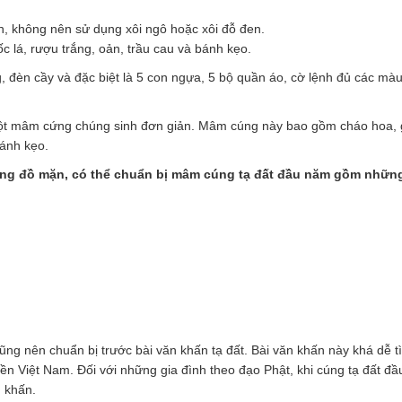
nh, không nên sử dụng xôi ngô hoặc xôi đỗ đen.
c lá, rượu trắng, oản, trầu cau và bánh kẹo.
 đèn cầy và đặc biệt là 5 con ngựa, 5 bộ quần áo, cờ lệnh đủ các mà
 một mâm cứng chúng sinh đơn giản. Mâm cúng này bao gồm cháo hoa, 
bánh kẹo.
iêng đồ mặn, có thể chuẩn bị mâm cúng tạ đất đầu năm gồm những
cũng nên chuẩn bị trước bài văn khấn tạ đất. Bài văn khấn này khá dễ t
ền Việt Nam. Đối với những gia đình theo đạo Phật, khi cúng tạ đất đ
n khấn.