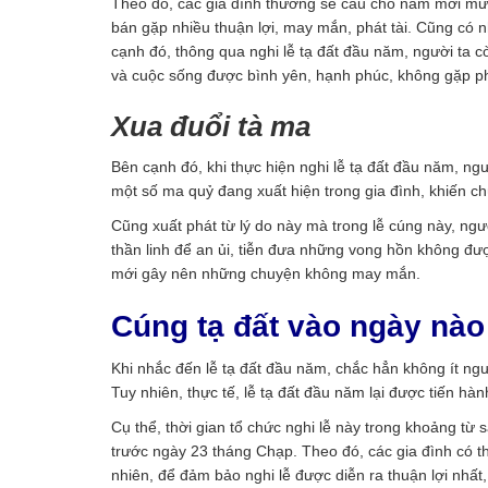
Theo đó, các gia đình thường sẽ cầu cho năm mới mưa 
bán gặp nhiều thuận lợi, may mắn, phát tài. Cũng có
cạnh đó, thông qua nghi lễ tạ đất đầu năm, người ta c
và cuộc sống được bình yên, hạnh phúc, không gặp ph
Xua đuổi tà ma
Bên cạnh đó, khi thực hiện nghi lễ tạ đất đầu năm, ng
một số ma quỷ đang xuất hiện trong gia đình, khiến c
Cũng xuất phát từ lý do này mà trong lễ cúng này, 
thần linh để an ủi, tiễn đưa những vong hồn không đượ
mới gây nên những chuyện không may mắn.
Cúng tạ đất vào ngày nào
Khi nhắc đến lễ tạ đất đầu năm, chắc hẳn không ít ng
Tuy nhiên, thực tế, lễ tạ đất đầu năm lại được tiến hà
Cụ thể, thời gian tổ chức nghi lễ này trong khoảng từ
trước ngày 23 tháng Chạp. Theo đó, các gia đình có th
nhiên, để đảm bảo nghi lễ được diễn ra thuận lợi nhất