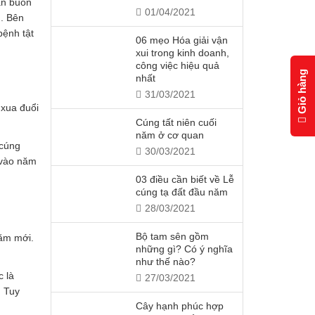
ăn buôn
01/04/2021
n. Bên
bệnh tật
06 mẹo Hóa giải vận
xui trong kinh doanh,
công việc hiệu quả
Giỏ hàng
nhất
31/03/2021
 xua đuổi
Cúng tất niên cuối
năm ở cơ quan
 cúng
30/03/2021
 vào năm
03 điều cần biết về Lễ
cúng tạ đất đầu năm
28/03/2021
Bộ tam sên gồm
năm mới.
những gì? Có ý nghĩa
như thế nào?
c là
27/03/2021
. Tuy
Cây hạnh phúc hợp