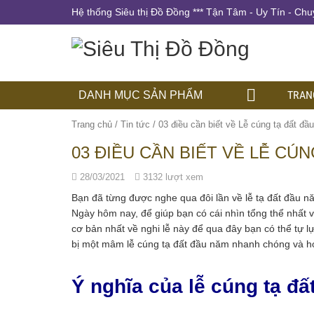
Hệ thống Siêu thị Đồ Đồng *** Tận Tâm - Uy Tín - Chu
TRAN
DANH MỤC SẢN PHẨM
Trang chủ
/
Tin tức
/
03 điều cần biết về Lễ cúng tạ đất đầ
03 ĐIỀU CẦN BIẾT VỀ LỄ CÚ
28/03/2021
3132 lượt xem
Bạn đã từng được nghe qua đôi lần về lễ tạ đất đầu nă
Ngày hôm nay, để giúp bạn có cái nhìn tổng thể nhất v
cơ bản nhất về nghi lễ này để qua đây bạn có thể tự 
bị một mâm lễ cúng tạ đất đầu năm nhanh chóng và h
Ý nghĩa của lễ cúng tạ đấ