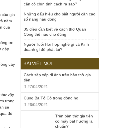
căn cô chín tính cách ra sao?
Những dấu hiệu cho biết người căn cao
c của gia
số nặng hầu đồng
 và năm
ên của
05 điều cần biết về cách thờ Quan
Công thế nào cho đúng
 công ơn
Người Tuổi Hợi hợp nghề gì và Kinh
nh gặp
doanh gì để phát tài?
BÀI VIẾT MỚI
rồng cây
Cách sắp xếp di ảnh trên bàn thờ gia
tiên
27/04/2021
như vậy.
Cúng Bà Tổ Cô trong dòng họ
ơn trong
26/04/2021
ân sẽ
 qua đó
Trên bàn thờ gia tiên
có mấy bát hương là
chuẩn?