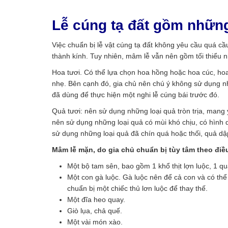
Lễ cúng tạ đất gồm nhữn
Việc chuẩn bị lễ vật cúng tạ đất không yêu cầu quá c
thành kính. Tuy nhiên, mâm lễ vẫn nên gồm tối thiểu 
Hoa tươi. Có thể lựa chọn hoa hồng hoặc hoa cúc, hoa
nhẹ. Bên cạnh đó, gia chủ nên chú ý không sử dụng nh
đã dùng để thực hiện một nghi lễ cúng bái trước đó.
Quả tươi: nên sử dụng những loại quả tròn trịa, mang ý
nên sử dụng những loại quả có mùi khó chịu, có hình 
sử dụng những loại quả đã chín quá hoặc thối, quả d
Mâm lễ mặn, do gia chủ chuẩn bị tùy tâm theo điều
Một bộ tam sên, bao gồm 1 khổ thịt lợn luộc, 1 qu
Một con gà luộc. Gà luộc nên để cả con và có th
chuẩn bị một chiếc thủ lơn luộc để thay thế.
Một đĩa heo quay.
Giò lụa, chả quế.
Một vài món xào.