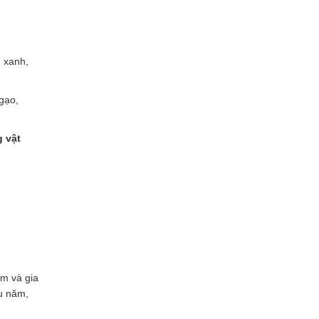
u xanh,
gạo,
 vật
ìm và gia
ầu năm,