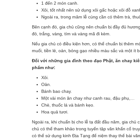
1 đến 2 món canh.
Xôi, tốt nhất nên sử dụng xôi gấc hoặc xôi đỗ xa
Ngoài ra, trong mâm lễ cúng cần có thêm trà, thuố
Bên cạnh đó, gia chủ cũng nên chuẩn bị đầy đủ hương,
đỏ, trắng, vàng, tím và vàng mã đi kèm.
Nếu gia chủ có điều kiện hơn, có thể chuẩn bị thêm
muối, tiền lẻ, oản, bỏng gạo nhiều màu sắc và một ít 
Đối với những gia đình theo đạo Phật, ăn chay k
phẩm như:
Xôi.
Oản.
Bánh bao chay.
Một vài món ăn chay như canh rau, đậu phụ,…
Chè, thuốc lá và bánh kẹo.
Hoa quả tươi.
Ngoài ra, khi chuẩn bị cho lễ tạ đất đầu năm, gia chủ 
chủ có thể tham khảo trong tuyển tập văn khấn cổ truy
có thể sử dụng kinh Địa Tạng để niệm thay thế bài vă