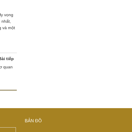
Hy vọng
 nhất,
g và một
Bài tiếp
cơ quan
BẢN ĐỒ