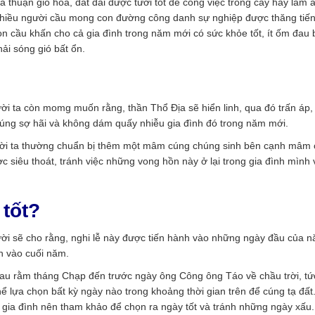
thuận gió hòa, đất đai được tươi tốt để công việc trồng cấy hay làm 
 nhiều người cầu mong con đường công danh sự nghiệp được thăng tiế
òn cầu khấn cho cả gia đình trong năm mới có sức khỏe tốt, ít ốm đau 
ải sóng gió bất ổn.
ười ta còn momg muốn rằng, thần Thổ Địa sẽ hiển linh, qua đó trấn áp,
húng sợ hãi và không dám quấy nhiễu gia đình đó trong năm mới.
người ta thường chuẩn bị thêm một mâm cúng chúng sinh bên cạnh mâm
c siêu thoát, tránh việc những vong hồn này ở lại trong gia đình mình
 tốt?
ười sẽ cho rằng, nghi lễ này được tiến hành vào những ngày đầu của 
nh vào cuối năm.
 sau rằm tháng Chạp đến trước ngày ông Công ông Táo về chầu trời, tứ
ể lựa chọn bất kỳ ngày nào trong khoảng thời gian trên để cúng tạ đất
, gia đình nên tham khảo để chọn ra ngày tốt và tránh những ngày xấu.