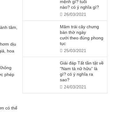
mệnh gì? tuổi
nào? có ý nghĩa gì?
26/03/2021
Mâm trái cây chưng
hành tâm,
bàn thờ ngày
cưới theo đúng phong
tục
thơm dịu
25/03/2021
iả, hoa
Giải đáp Tất tần tật về
 Không
“Nam tả nữ hữu” là
gì? có ý nghĩa ra
ược phép
sao?
24/03/2021
ơn có thể