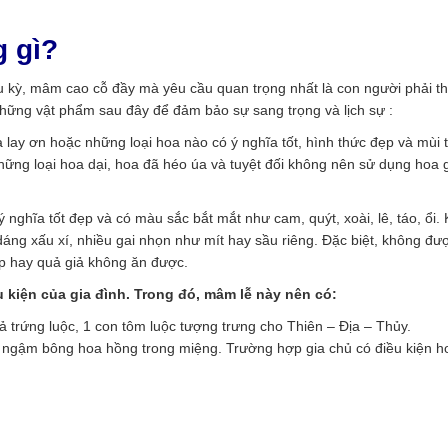
g gì?
ầu kỳ, mâm cao cỗ đầy mà yêu cầu quan trọng nhất là con người phải t
những vật phẩm sau đây để đảm bảo sự sang trọng và lịch sự :
 lay ơn hoặc những loại hoa nào có ý nghĩa tốt, hình thức đẹp và mùi 
ững loại hoa dại, hoa đã héo úa và tuyệt đối không nên sử dụng hoa g
 nghĩa tốt đẹp và có màu sắc bắt mắt như cam, quýt, xoài, lê, táo, ổi.
dáng xấu xí, nhiều gai nhọn như mít hay sầu riêng. Đặc biệt, không đ
ập hay quả giả không ăn được.
 kiện của gia đình. Trong đó, mâm lễ này nên có:
ả trứng luộc, 1 con tôm luộc tượng trưng cho Thiên – Địa – Thủy.
ể ngậm bông hoa hồng trong miệng. Trường hợp gia chủ có điều kiện h