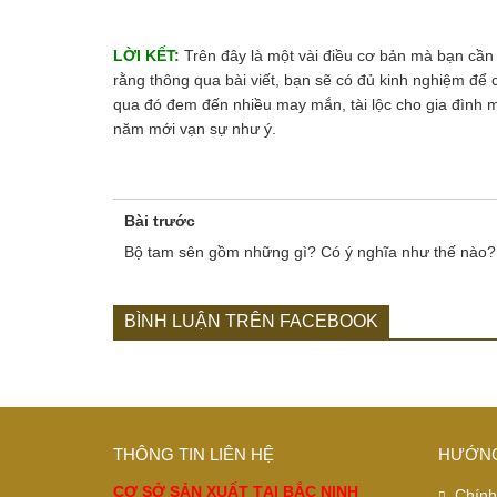
LỜI KẾT:
Trên đây là một vài điều cơ bản mà bạn cần b
rằng thông qua bài viết, bạn sẽ có đủ kinh nghiệm để 
qua đó đem đến nhiều may mắn, tài lộc cho gia đình 
năm mới vạn sự như ý.
Bài trước
Bộ tam sên gồm những gì? Có ý nghĩa như thế nào?
BÌNH LUẬN TRÊN FACEBOOK
THÔNG TIN LIÊN HỆ
HƯỚNG
CƠ SỞ SẢN XUẤT TẠI BẮC NINH
Chính