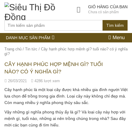
GIỎ HÀNG CỦA BẠN
Chưa có sản phẩm
Tìm kiếm
Menu
DANH MỤC SẢN PHẨM
Trang chủ
/
Tin tức
/
Cây hạnh phúc hợp mệnh gì? tuổi nào? có ý nghĩa
gì?
CÂY HẠNH PHÚC HỢP MỆNH GÌ? TUỔI
NÀO? CÓ Ý NGHĨA GÌ?
26/03/2021
4286 lượt xem
Cây hạnh phúc là một loại cây được khá nhiều gia đình người Việt
lựa chọn để trồng trong gia đình. Loại cây này không chỉ đẹp mà.
Còn mang nhiều ý nghĩa phong thủy sâu sắc.
Vậy những gì nghĩa phong thủy ấy là gì? Và loại cây này hợp với
mệnh gì, tuổi nào, những ai nên trồng chúng trong nhà? Sau đây
mời các bạn cùng đi tìm hiểu.