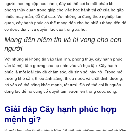
người theo nghiệp học hành, đây có thể coi là một pháp khí
phong thủy quan trọng giúp cho việc học hành thi cử của họ gặp
nhiều may mắn, đỗ đạt cao. Với những ai đang theo nghiệp làm
quan, cây hạnh phúc có thể mang đến cho họ nhiều thăng tiến để
có được địa vị và quyền lực cao trong xã hội.
Mang đến niềm tin và hi vọng cho con
người
Với những ai không tin vào tâm linh, phong thủy, cây hạnh phúc
vẫn là một tấm gương cho họ nhìn vào và học tập. Cây hạnh
phúc là một loài cây dễ chăm sóc, dễ sinh sôi nảy nở. Trong môi
trường khô cằn, thiếu ánh sáng, thiếu nước và chất dinh dưỡng,
nó vẫn có thể sống khỏe mạnh, tốt tươi. Đó có thể coi là nguồn
động lực để họ củng cố quyết tâm vươn lên trong cuộc sống.
Giải đáp Cây hạnh phúc hợp
mệnh gì?
là một loại cây thuộc hành Kim. Vì thế mà những người mệnh Kim