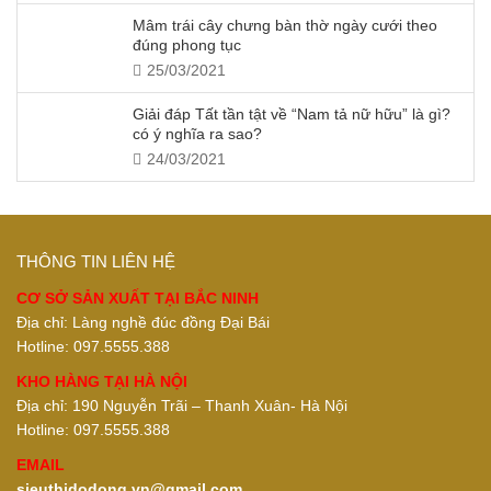
Mâm trái cây chưng bàn thờ ngày cưới theo
đúng phong tục
25/03/2021
Giải đáp Tất tần tật về “Nam tả nữ hữu” là gì?
có ý nghĩa ra sao?
24/03/2021
THÔNG TIN LIÊN HỆ
CƠ SỞ SẢN XUẤT TẠI BẮC NINH
Địa chỉ: Làng nghề đúc đồng Đại Bái
Hotline: 097.5555.388
KHO HÀNG TẠI HÀ NỘI
Địa chỉ: 190 Nguyễn Trãi – Thanh Xuân- Hà Nội
Hotline: 097.5555.388
EMAIL
sieuthidodong.vn@gmail.com