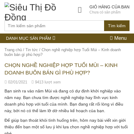
GIỎ HÀNG CỦA BẠN
Chưa có sản phẩm
Tìm kiếm
Menu
DANH MỤC SẢN PHẨM
Trang chủ
/
Tin tức
/
Chọn nghề nghiệp hợp Tuổi Mùi – Kinh doanh
buôn bán gì phù hợp?
CHỌN NGHỀ NGHIỆP HỢP TUỔI MÙI – KINH
DOANH BUÔN BÁN GÌ PHÙ HỢP?
02/01/2021
9413 lượt xem
Bạn sinh ra vào năm Mùi và đang có dự định khởi nghiệp vào
năm nay. Bạn chưa tìm được nghề nghiệp hay lĩnh vực kinh
doanh phù hợp với tuổi của mình. Bạn đang rất rối lòng vì điều
này, bởi nó có thể làm lỡ dở nhiều kế hoạch của bạn.
Để giúp bạn thoát khỏi tình huống trên, hôm nay bài viết xin giới
thiệu đến bạn một số lưu ý khi lựa chọn nghề nghiệp hợp với tuổi
nhé.