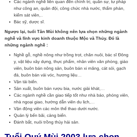
Các ngành nghề liên quan đến chính trị, quân sự, tư pháp
như công an, quân đội, công chức nhà nước, thẩm phán,
kiểm sát viên,..
Bác sỹ, dược sĩ.
Ngược lại, tuổi Tân Mùi không nên lựa chọn những ngành
nghề và lĩnh vực kinh doanh thuộc Mộc và Thủy. Đó là
những ngành nghề :
Nghề gỗ, nghề nông như trồng trọt, chăn nuôi, bác sĩ Đông
y, vật liệu xây dựng, thực phẩm, nhân viên văn phòng, giáo
viên, buôn bán nông sản, buôn bán xi măng, cát sỏi, gạch
đá, buôn bán vải vóc, hương liệu…
Vận tải biển.
Sản xuất, buôn bán rượu bia, nước giải khát,…
Các ngành nghề cần giao tiếp tốt như nhà báo, phóng viên,
nhà ngoại giao, hướng dẫn viên du lịch,…
Vận động viên các môn thể thao dưới nước.
Quản lý bến bãi, cảng biển.
Đánh bắt, nuôi trồng thủy hải sản.
Tuổi Quý Mùi 2003 lựa chọn