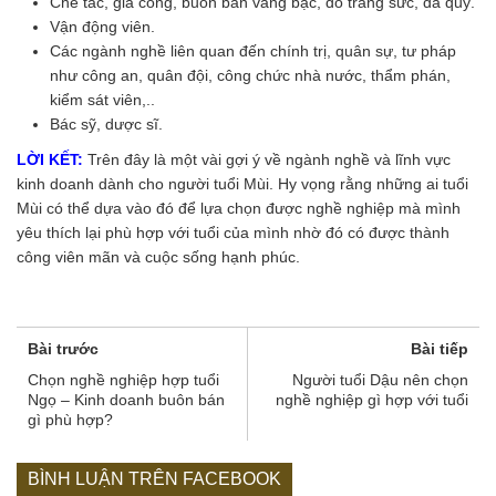
Chế tác, gia công, buôn bán vàng bạc, đồ trang sức, đá quý.
Vận động viên.
Các ngành nghề liên quan đến chính trị, quân sự, tư pháp
như công an, quân đội, công chức nhà nước, thẩm phán,
kiểm sát viên,..
Bác sỹ, dược sĩ.
LỜI KẾT:
Trên đây là một vài gợi ý về ngành nghề và lĩnh vực
kinh doanh dành cho người tuổi Mùi. Hy vọng rằng những ai tuổi
Mùi có thể dựa vào đó để lựa chọn được nghề nghiệp mà mình
yêu thích lại phù hợp với tuổi của mình nhờ đó có được thành
công viên mãn và cuộc sống hạnh phúc.
Bài trước
Bài tiếp
Chọn nghề nghiệp hợp tuổi
Người tuổi Dậu nên chọn
Ngọ – Kinh doanh buôn bán
nghề nghiệp gì hợp với tuổi
gì phù hợp?
BÌNH LUẬN TRÊN FACEBOOK