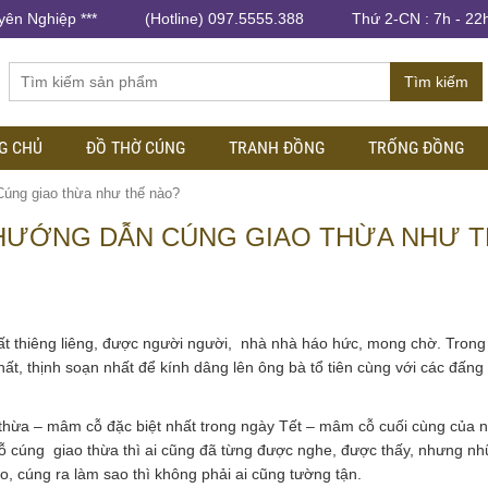
yên Nghiệp ***
(Hotline) 097.5555.388
Thứ 2-CN : 7h - 22
Tìm kiếm
G CHỦ
ĐỒ THỜ CÚNG
TRANH ĐỒNG
TRỐNG ĐỒNG
Cúng giao thừa như thế nào?
 HƯỚNG DẪN CÚNG GIAO THỪA NHƯ 
ó rất thiêng liêng, được người người, nhà nhà háo hức, mong chờ. Tron
, thịnh soạn nhất để kính dâng lên ông bà tổ tiên cùng với các đấng
hừa – mâm cỗ đặc biệt nhất trong ngày Tết – mâm cỗ cuối cùng của 
ỗ cúng giao thừa thì ai cũng đã từng được nghe, được thấy, nhưng n
, cúng ra làm sao thì không phải ai cũng tường tận.