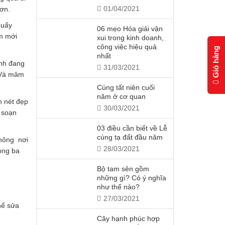
01/04/2021
ơn.
quấy
06 mẹo Hóa giải vận
m mới
xui trong kinh doanh,
công việc hiệu quả
Giỏ hàng
nhất
ình đang
31/03/2021
. Và mâm
Cúng tất niên cuối
năm ở cơ quan
n nét đẹp
30/03/2021
 soạn
03 điều cần biết về Lễ
cúng tạ đất đầu năm
không nơi
28/03/2021
ong ba
Bộ tam sên gồm
những gì? Có ý nghĩa
như thế nào?
27/03/2021
hể sửa
Cây hạnh phúc hợp