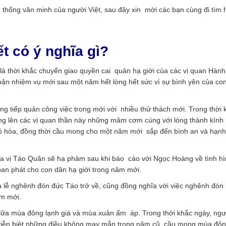
 thống văn minh của người Việt, sau đây xin mời các bạn cùng đi tìm h
t có ý nghĩa gì?
là thời khắc chuyển giao quyền cai quản hạ giới của các vị quan Hành
hận nhiệm vụ mới sau một năm hết lòng hết sức vì sự bình yên của co
ống tiếp quản công việc trong mới với nhiều thử thách mới. Trong thời 
âng lên các vị quan thần này những mâm cơm cúng với lòng thành kính
ió hòa, đồng thời cầu mong cho một năm mới sắp đến bình an và hạn
 ba vị Táo Quân sẽ hạ phàm sau khi báo cáo với Ngọc Hoàng về tình h
n phát cho con dân hạ giới trong năm mới.
là lễ nghênh đón đức Táo trở về, cũng đồng nghĩa với việc nghênh đón
ăm mới.
giữa mùa đông lạnh giá và mùa xuân ấm áp. Trong thời khắc ngày, ngư
 tiễn biệt những điều không may mắn trong năm cũ, cầu mong mùa đôn