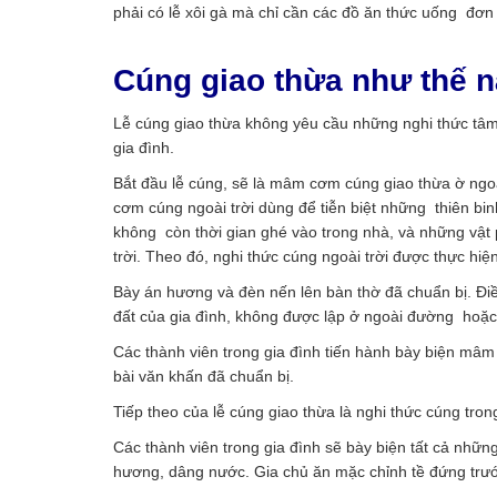
phải có lễ xôi gà mà chỉ cần các đồ ăn thức uống đơn 
Cúng giao thừa như thế 
Lễ cúng giao thừa không yêu cầu những nghi thức tâm 
gia đình.
Bắt đầu lễ cúng, sẽ là mâm cơm cúng giao thừa ờ ngoà
cơm cúng ngoài trời dùng để tiễn biệt những thiên binh
không còn thời gian ghé vào trong nhà, và những vậ
trời. Theo đó, nghi thức cúng ngoài trời được thực hi
Bày án hương và đèn nến lên bàn thờ đã chuẩn bị. Điề
đất của gia đình, không được lập ở ngoài đường hoặc
Các thành viên trong gia đình tiến hành bày biện mâm
bài văn khấn đã chuẩn bị.
Tiếp theo của lễ cúng giao thừa là nghi thức cúng tro
Các thành viên trong gia đình sẽ bày biện tất cả những
hương, dâng nước. Gia chủ ăn mặc chỉnh tề đứng trướ