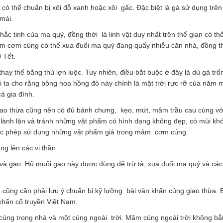
 có thể chuẩn bị xôi đỗ xanh hoặc xôi gấc. Đặc biệt là gà sử dụng tr
mái.
ắc tinh của ma quỷ, đồng thời là linh vật duy nhất trên thế gian có th
mâm cơm cúng có thể xua đuổi ma quỷ đang quấy nhiễu căn nhà, đồng t
 Tết.
hay thế bằng thủ lợn luộc. Tuy nhiên, điều bắt buộc ở đây là dù gà tr
 ta cho rằng bông hoa hồng đỏ này chính là mặt trời rực rỡ của năm 
ả gia đình.
giao thừa cũng nên có đủ bánh chưng, kẹo, mứt, mâm trầu cau cùng vớ
ành lặn và tránh những vật phẩm có hình dạng không đẹp, có mùi khó
ược phép sử dụng những vật phẩm giả trong mâm cơm cúng.
g lên các vị thần.
 và gạo. Hũ muối gạo này được dùng để trừ tà, xua đuổi ma quỷ và các
ũng cần phải lưu ý chuẩn bị kỹ lưỡng bài văn khấn cúng giao thừa. 
khấn cổ truyền Việt Nam.
úng trong nhà và một cúng ngoài trời. Mâm cúng ngoài trời không bắ