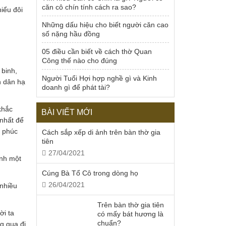
căn cô chín tính cách ra sao?
iểu đôi
Những dấu hiệu cho biết người căn cao
số nặng hầu đồng
05 điều cần biết về cách thờ Quan
Công thế nào cho đúng
 binh,
Người Tuổi Hợi hợp nghề gì và Kinh
n dân hạ
doanh gì để phát tài?
khắc
BÀI VIẾT MỚI
 nhất để
h phúc
Cách sắp xếp di ảnh trên bàn thờ gia
tiên
27/04/2021
ình một
Cúng Bà Tổ Cô trong dòng họ
26/04/2021
 nhiều
Trên bàn thờ gia tiên
ời ta
có mấy bát hương là
chuẩn?
g qua đi