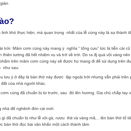
giản.
nào?
linh khó thực hiện, mà quan trọng nhất của lễ cúng này là sự thành 
i trời. Mâm cơm cúng này mang ý nghĩa “ tống cựu” tức là tiễn cái cũ
 thiên tướng đã hết nhiệm vụ và trở về trời. Do ra đj quá vội vàng nên
t phẩm trên mâm cơm cúng này sẽ được họ mang đi để sử dụng trên đ
ện như sau:
u lưu ý ở đây là bàn thờ này được lập ngoài trời nhưng vẫn phải trên
 đất của nhà người khác.
 cơm cúng đã chuẩn bị từ trước, sau đó lên hương. Gia chủ chắp tay 
ng nhà để nghênh đón cái mới:
 gì đã chuẩn bị như lễ xôi gà, rượu thịt và vàng mã,…lên bàn thờ tổ ti
c bàn thờ đọc bài văn khấn một cách thành tâm.