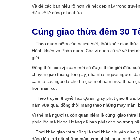
Và để các bạn hiểu rõ hơn về nét đẹp này trong truyền
điều về lễ cúng giao thừa.
Cúng giao thừa đêm 30 Tế
+ Theo quan niệm của người Việt, thời khắc giao thừa 
Hành khiển và Phán quan. Các vị quan cũ sẽ về trời n
giới.
Đồng thời, các vị quan mới sẽ được thiên giới điều xu
chuyển giao thiêng liêng ấy, nhà nhà, người người d
cảm tạ các ngài đã cho hạ giới một năm mưa thuận g
hơn năm cũ.
+ Theo truyền thuyết Táo Quân, giây phút giao thừa,
năm vừa qua, đồng thời mang theo những may mắn ba
Vì thế mà người ta còn quan niệm lê cúng giao thừa 
phúc lộc mà Ngọc Hoàng đã ban phát cho họ trong n
+ Thời khắc giao thừa cũng là thời khắc chuyển giao 
dâng lên trời đất những mâm cơm thịnh soạn nhất để