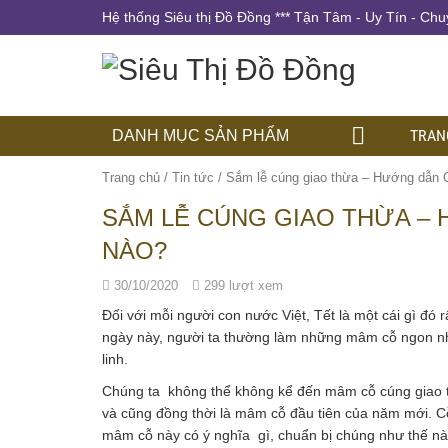
Hệ thống Siêu thị Đồ Đồng *** Tận Tâm - Uy Tín - Chu
TRAN
DANH MỤC SẢN PHẨM
Trang chủ
/
Tin tức
/
Sắm lễ cúng giao thừa – Hướng dẫn 
SẮM LỄ CÚNG GIAO THỪA –
NÀO?
30/10/2020
299 lượt xem
Đối với mỗi người con nước Việt, Tết là một cái gì đ
ngày này, người ta thường làm những mâm cỗ ngon nhất
linh.
Chúng ta không thể không kể đến mâm cỗ cúng giao t
và cũng đồng thời là mâm cỗ đầu tiên của năm mới. C
mâm cỗ này có ý nghĩa gì, chuẩn bị chúng như thế nào