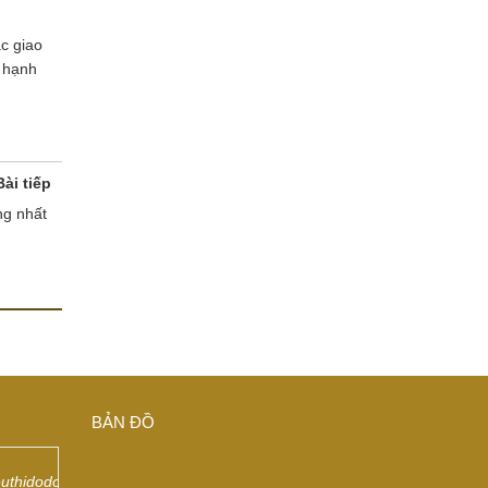
ắc giao
, hạnh
Bài tiếp
úng nhất
BẢN ĐỒ
euthidodongdep/