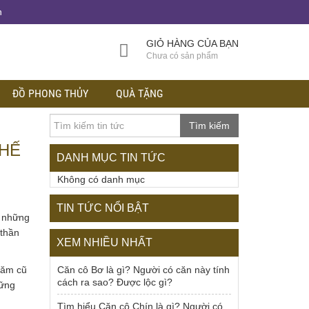
h
GIỎ HÀNG CỦA BẠN
Chưa có sản phẩm
ĐỒ PHONG THỦY
QUÀ TẶNG
Tìm kiếm
THẾ
DANH MỤC TIN TỨC
Không có danh mục
TIN TỨC NỔI BẬT
g những
 thần
XEM NHIỀU NHẤT
năm cũ
Căn cô Bơ là gì? Người có căn này tính
cách ra sao? Được lộc gì?
hững
Tìm hiểu Căn cô Chín là gì? Người có