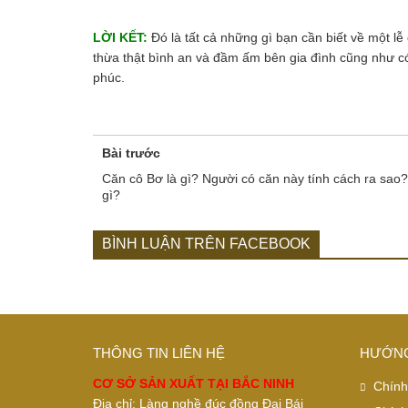
LỜI KẾT:
Đó là tất cả những gì bạn cần biết về một lễ
thừa thật bình an và đầm ấm bên gia đình cũng như có
phúc.
Bài trước
Căn cô Bơ là gì? Người có căn này tính cách ra sao
gì?
BÌNH LUẬN TRÊN FACEBOOK
THÔNG TIN LIÊN HỆ
HƯỚNG
CƠ SỞ SẢN XUẤT TẠI BẮC NINH
Chính
Địa chỉ: Làng nghề đúc đồng Đại Bái