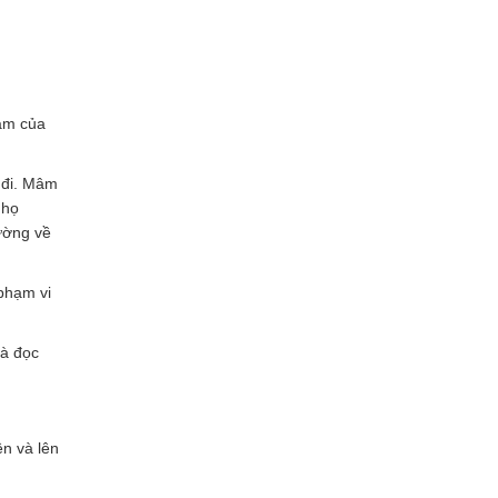
tâm của
 đi. Mâm
 họ
ường về
 phạm vi
và đọc
ên và lên