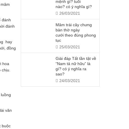
mệnh gì? tuổi
ên mâm
nào? có ý nghĩa gì?
26/03/2021
ể đánh
Mâm trái cây chưng
hời đánh
bàn thờ ngày
cưới theo đúng phong
tục
ống hay
25/03/2021
mới, đồng
Giải đáp Tất tần tật về
“Nam tả nữ hữu” là
i hoa
gì? có ý nghĩa ra
 chịu.
sao?
24/03/2021
 luồng
Bài văn
t buộc