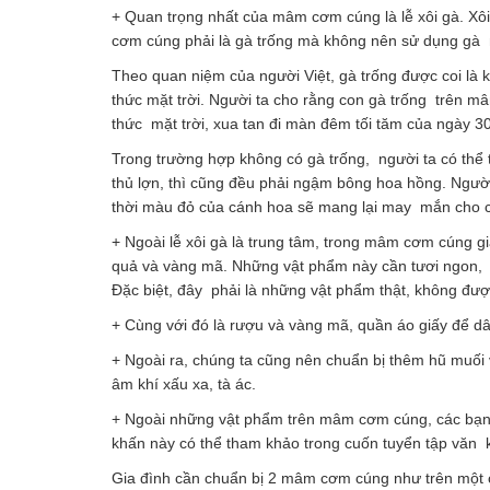
+ Quan trọng nhất của mâm cơm cúng là lễ xôi gà. Xôi
cơm cúng phải là gà trống mà không nên sử dụng gà 
Theo quan niệm của người Việt, gà trống được coi là kh
thức mặt trời. Người ta cho rằng con gà trống trên 
thức mặt trời, xua tan đi màn đêm tối tăm của ngày 30
Trong trường hợp không có gà trống, người ta có thể t
thủ lợn, thì cũng đều phải ngậm bông hoa hồng. Người
thời màu đỏ của cánh hoa sẽ mang lại may mắn cho c
+ Ngoài lễ xôi gà là trung tâm, trong mâm cơm cúng 
quả và vàng mã. Những vật phẩm này cần tươi ngon, l
Đặc biệt, đây phải là những vật phẩm thật, không đ
+ Cùng với đó là rượu và vàng mã, quần áo giấy để dân
+ Ngoài ra, chúng ta cũng nên chuẩn bị thêm hũ muối
âm khí xấu xa, tà ác.
+ Ngoài những vật phẩm trên mâm cơm cúng, các bạn c
khấn này có thể tham khảo trong cuốn tuyển tập văn 
Gia đình cần chuẩn bị 2 mâm cơm cúng như trên một c