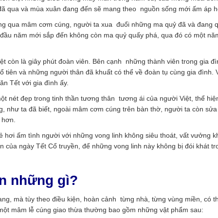
 đã qua và mùa xuân đang đến sẽ mang theo nguồn sống mới ấm áp h
 Thông qua mâm cơm cúng, người ta xua đuổi những ma quỷ đã và đang 
y đầu năm mới sắp đến không còn ma quỷ quấy phá, qua đó có một nă
iệt còn là giây phút đoàn viên. Bên cạnh những thành viên trong gia đ
 tiên và những người thân đã khuất có thể về đoàn tụ cùng gia đình
ăn Tết với gia đình ấy.
t nét đẹp trong tinh thần tương thân tương ái của người Việt, thể hiệ
, như ta đã biết, ngoài mâm cơm cúng trên bàn thờ, người ta còn sửa
 hơn.
hơi ấm tình người với những vong linh không siêu thoát, vất vưởng 
n của ngày Tết Cổ truyền, để những vong linh này không bị đói khát tr
ần những gì?
ang, mà tùy theo điều kiện, hoàn cảnh từng nhà, từng vùng miền, có t
 một mâm lễ cúng giao thừa thường bao gồm những vật phẩm sau: