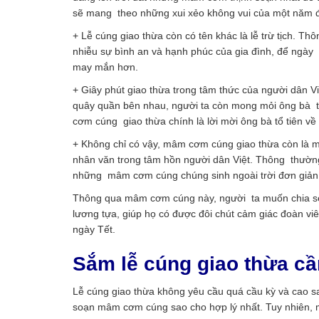
sẽ mang theo những xui xẻo không vui của một năm
+ Lễ cúng giao thừa còn có tên khác là lễ trừ tịch.
nhiễu sự bình an và hạnh phúc của gia đình, để ngà
may mắn hơn.
+ Giây phút giao thừa trong tâm thức của người dân V
quây quần bên nhau, người ta còn mong mỏi ông bà tổ
cơm cúng giao thừa chính là lời mời ông bà tổ tiên về 
+ Không chỉ có vậy, mâm cơm cúng giao thừa còn là mộ
nhân văn trong tâm hồn người dân Việt. Thông thường
những mâm cơm cúng chúng sinh ngoài trời đơn giản
Thông qua mâm cơm cúng này, người ta muốn chia sẻ 
lương tựa, giúp họ có được đôi chút cảm giác đoàn viê
ngày Tết.
Sắm lễ cúng giao thừa c
Lễ cúng giao thừa không yêu cầu quá cầu kỳ và cao s
soạn mâm cơm cúng sao cho hợp lý nhất. Tuy nhiên,