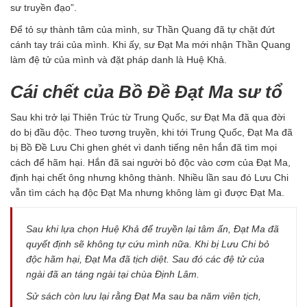
sư truyền đạo”.
Để tỏ sự thành tâm của mình, sư Thần Quang đã tự chặt đứt
cánh tay trái của mình. Khi ấy, sư Đạt Ma mới nhận Thần Quang
làm đệ tử của mình và đặt pháp danh là Huệ Khả.
Cái chết của Bồ Đề Đạt Ma sư tổ
Sau khi trở lại Thiên Trúc từ Trung Quốc, sư Đạt Ma đã qua đời
do bị đầu độc. Theo tương truyền, khi tới Trung Quốc, Đạt Ma đã
bị Bồ Đề Lưu Chi ghen ghét vì danh tiếng nên hắn đã tìm mọi
cách để hãm hại. Hắn đã sai người bỏ độc vào cơm của Đạt Ma,
định hại chết ông nhưng không thành. Nhiều lần sau đó Lưu Chi
vẫn tìm cách hạ độc Đạt Ma nhưng không làm gì được Đạt Ma.
Sau khi lựa chọn Huệ Khả để truyền lại tâm ấn, Đạt Ma đã
quyết định sẽ không tự cứu mình nữa. Khi bị Lưu Chi bỏ
độc hãm hại, Đạt Ma đã tịch diệt. Sau đó các đệ tử của
ngài đã an táng ngài tại chùa Định Lâm.
Sử sách còn lưu lại rằng Đạt Ma sau ba năm viên tịch,