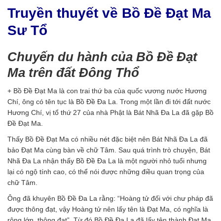
Truyền thuyết về Bồ Đề Đạt Ma
Sư Tổ
Chuyến du hành của Bồ Đề Đạt
Ma trên đất Đông Thổ
+ Bồ Đề Đạt Ma là con trai thứ ba của quốc vương nước Hương
Chí, ông có tên tục là Bồ Đề Đa La. Trong một lần đi tới đất nước
Hương Chí, vị tổ thứ 27 của nhà Phật là Bát Nhã Đa La đã gặp Bồ
Đề Đạt Ma.
Thấy Bồ Đề Đạt Ma có nhiều nét đặc biệt nên Bát Nhã Đa La đã
bảo Đạt Ma cùng bàn về chữ Tâm. Sau quá trình trò chuyện, Bát
Nhã Đa La nhận thấy Bồ Đề Đa La là một người nhỏ tuổi nhưng
lại có ngộ tính cao, có thể nói được những điều quan trọng của
chữ Tâm.
Ông đã khuyên Bồ Đề Đa La rằng: “Hoàng tử đối với chư pháp đã
được thông đạt, vậy Hoàng tử nên lấy tên là Ðạt Ma, có nghĩa là
rộng lớn, thông đạt”. Từ đó Bồ Đề Đa La đã lấy tên thành Đạt Ma,