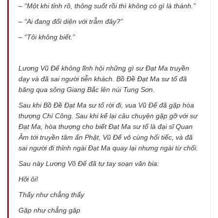
– “Một khi tỉnh rõ, thông suốt rồi thì không có gì là thánh.”
– “Ai đang đối diện với trẫm đây?”
– “Tôi không biết.”
Lương Vũ Đế không lĩnh hội những gì sư Đạt Ma truyền
dạy và đã sai người tiễn khách. Bồ Ðề Ðạt Ma sư tổ đã
băng qua sông Giang Bắc lên núi Tung Sơn.
Sau khi Bồ Ðề Ðạt Ma sư tổ rời đi, vua Vũ Ðế đã gặp hòa
thượng Chí Công. Sau khi kể lại câu chuyện gặp gỡ với sư
Đạt Ma, hòa thượng cho biết Đạt Ma sư tổ là đại sĩ Quan
Âm tới truyền tâm ấn Phật, Vũ Ðế vô cùng hối tiếc, và đã
sai người đi thỉnh ngài Đạt Ma quay lại nhưng ngài từ chối.
Sau này Lương Võ Ðế đã tự tay soạn văn bia:
Hỡi ôi!
Thấy như chẳng thấy
Gặp như chẳng gặp