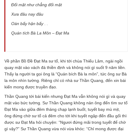
Ðối mặt như chẳng đối mặt
Xưa đâu nay đâu
Oán bấy hận bấy . .
Quán tích Bà La Môn – Đạt Ma
Về phần Bồ Đề Đạt Ma sư tổ, khi tới chùa Thiếu Lâm, ngài ngồi
quay mặt vào vách đá thiền định và không nói gì suốt 9 năm liền.
Thấy lạ người ta gọi ông là “Quán bích Bà la môn”, tức ông sư Bà
la môn nhìn tường. Riêng chỉ có nhà sư Thần Quang, đến xin bái
kiến mong được truyền đạo.
Thần Quang tới bái kiến nhưng Đạt Ma vẫn không nói gì và quay
mặt vào bức tường. Sư Thần Quang không nản ông đến tìm sư tổ
Đạt Ma vào giữa đêm tháng chạp lạnh buốt, tuyết bay mù mịt,
ông đứng chờ sư tổ cả đêm cho tới khi tuyết ngập đến đầu gối thì
được sư Đạt Ma hỏi chuyện: “Ngươi đứng mãi trong tuyết để chờ
gì vậy?” Sư Thần Quang vừa nói vừa khóc: “Chỉ mong được đại