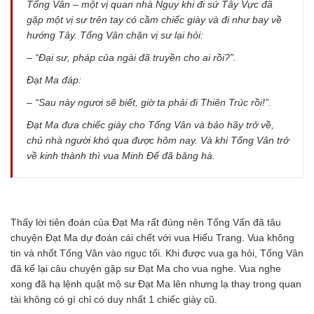
Tống Vân – một vị quan nhà Ngụy khi đi sứ Tây Vực đã
gặp một vị sư trên tay có cầm chiếc giày và đi như bay về
hướng Tây. Tống Vân chặn vị sư lại hỏi:
– “Đại sư, pháp của ngài đã truyền cho ai rồi?”.
Đạt Ma đáp:
– “Sau này ngươi sẽ biết, giờ ta phải đi Thiên Trúc rồi!”.
Đạt Ma đưa chiếc giày cho Tống Vân và bảo hãy trở về,
chủ nhà người khó qua được hôm nay. Và khi Tống Vân trở
về kinh thành thì vua Minh Ðế đã băng hà.
Thấy lời tiên đoán của Đạt Ma rất đúng nên Tống Vấn đã tâu
chuyện Đạt Ma dự đoán cái chết với vua Hiếu Trang. Vua không
tin và nhốt Tống Vân vào ngục tối. Khi được vua gạ hỏi, Tống Vân
đã kể lại câu chuyện gặp sư Đạt Ma cho vua nghe. Vua nghe
xong đã hạ lệnh quật mộ sư Đạt Ma lên nhưng lạ thay trong quan
tài không có gì chỉ có duy nhất 1 chiếc giày cũ.