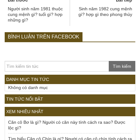
Bài trước
Bài tiếp
Người sinh năm 1981 thuộc
Sinh năm 1982 cung mệnh
cung mệnh gì? tuổi gì? hợp
gì? hợp gì theo phong thủy
những gì?
BÌNH LUẬN TRÊN FACEBOOK
Tìm kiếm
DANH MỤC TIN TỨC
Không có danh mục
TIN TỨC NỔI BẬT
XEM NHIỀU NHẤT
Căn cô Bơ là gì? Người có căn này tính cách ra sao? Được
lộc gì?
Tìm hiểu Căn cô Chín là gì? Người có căn cô chín tính cách ra