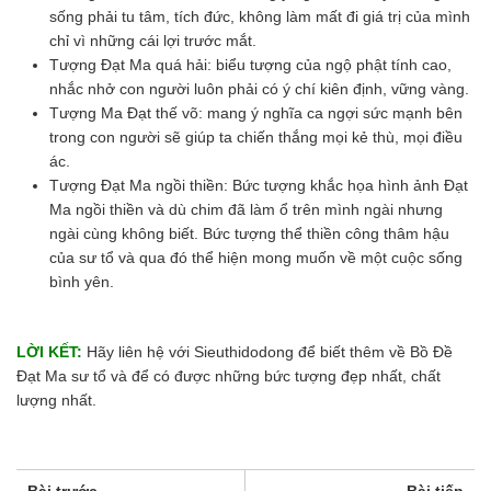
sống phải tu tâm, tích đức, không làm mất đi giá trị của mình
chỉ vì những cái lợi trước mắt.
Tượng Đạt Ma quá hải: biểu tượng của ngộ phật tính cao,
nhắc nhở con người luôn phải có ý chí kiên định, vững vàng.
Tượng Ma Đạt thế võ: mang ý nghĩa ca ngợi sức mạnh bên
trong con người sẽ giúp ta chiến thắng mọi kẻ thù, mọi điều
ác.
Tượng Đạt Ma ngồi thiền: Bức tượng khắc họa hình ảnh Đạt
Ma ngồi thiền và dù chim đã làm ổ trên mình ngài nhưng
ngài cùng không biết. Bức tượng thể thiền công thâm hậu
của sư tổ và qua đó thể hiện mong muốn về một cuộc sống
bình yên.
LỜI KẾT:
Hãy liên hệ với Sieuthidodong để biết thêm về Bồ Đề
Đạt Ma sư tổ và để có được những bức tượng đẹp nhất, chất
lượng nhất.