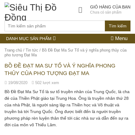
GIỎ HÀNG CỦA BẠN
Chưa có sản phẩm
Tìm kiếm
Menu
DANH MỤC SẢN PHẨM
Trang chủ
/
Tin tức
/
Bồ Đề Đạt Ma Sư Tổ và ý nghĩa phong thủy của
pho tượng Đạt Ma
BỒ ĐỀ ĐẠT MA SƯ TỔ VÀ Ý NGHĨA PHONG
THỦY CỦA PHO TƯỢNG ĐẠT MA
19/08/2020
502 lượt xem
Bồ Đề Đạt Ma Sư Tổ là sư tổ truyền nhân của Trung Quốc, là cha
đẻ của Thiền Phật giáo tại Trung Hoa. Ông là truyền nhân thứ 28
của nhà Phật, là người sáng lập ra Thiền học và Võ thuật và
truyền bá tới Trung Quốc. Ông được biết đến là người truyền
phương pháp rèn luyện thân thể tới các nhà sư và dẫn đến sự ra
đời của môn võ Thiếu Lâm.