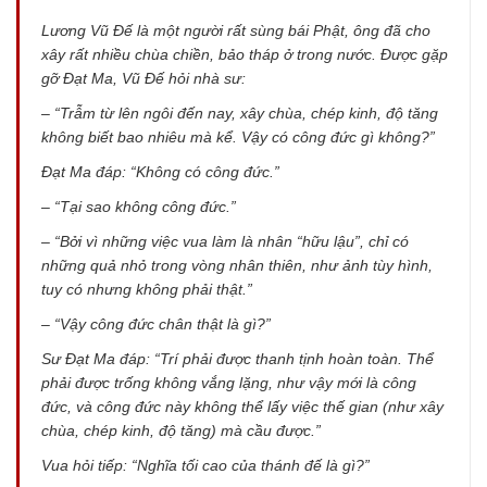
Lương Vũ Đế là một người rất sùng bái Phật, ông đã cho
xây rất nhiều chùa chiền, bảo tháp ở trong nước. Được gặp
gỡ Đạt Ma, Vũ Đế hỏi nhà sư:
– “Trẫm từ lên ngôi đến nay, xây chùa, chép kinh, độ tăng
không biết bao nhiêu mà kể. Vậy có công đức gì không?”
Đạt Ma đáp: “Không có công đức.”
– “Tại sao không công đức.”
– “Bởi vì những việc vua làm là nhân “hữu lậu”, chỉ có
những quả nhỏ trong vòng nhân thiên, như ảnh tùy hình,
tuy có nhưng không phải thật.”
– “Vậy công đức chân thật là gì?”
Sư Đạt Ma đáp: “Trí phải được thanh tịnh hoàn toàn. Thể
phải được trống không vắng lặng, như vậy mới là công
đức, và công đức này không thể lấy việc thế gian (như xây
chùa, chép kinh, độ tăng) mà cầu được.”
Vua hỏi tiếp: “Nghĩa tối cao của thánh đế là gì?”