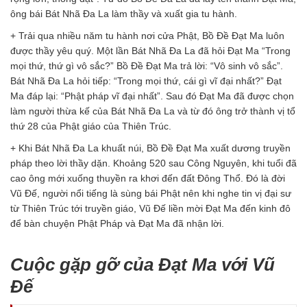
ông bái Bát Nhã Đa La làm thầy và xuất gia tu hành.
+ Trải qua nhiều năm tu hành nơi cửa Phật, Bồ Đề Đạt Ma luôn
được thầy yêu quý. Một lần Bát Nhã Đa La đã hỏi Đạt Ma “Trong
mọi thứ, thứ gì vô sắc?” Bồ Đề Đạt Ma trả lời: “Vô sinh vô sắc”.
Bát Nhã Đa La hỏi tiếp: “Trong mọi thứ, cái gì vĩ đại nhất?” Đạt
Ma đáp lại: “Phật pháp vĩ đại nhất”. Sau đó Đạt Ma đã được chọn
làm người thừa kế của Bát Nhã Đa La và từ đó ông trở thành vị tổ
thứ 28 của Phật giáo của Thiên Trúc.
+ Khi Bát Nhã Đa La khuất núi, Bồ Đề Đạt Ma xuất dương truyền
pháp theo lời thầy dặn. Khoảng 520 sau Công Nguyên, khi tuổi đã
cao ông mới xuống thuyền ra khơi đến đất Đông Thổ. Đó là đời
Vũ Đế, người nổi tiếng là sùng bái Phật nên khi nghe tin vị đại sư
từ Thiên Trúc tới truyền giáo, Vũ Đế liền mời Đạt Ma đến kinh đô
để bàn chuyện Phật Pháp và Đạt Ma đã nhận lời.
Cuộc gặp gỡ của Đạt Ma với Vũ
Đế