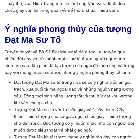
Thấy thế, vua Hiếu Trang mới tin lời Tống Vân và ra lệnh đưa
chiếc giày còn lại trong quan về để thở ở chùa Thiếu Lâm.
Ý nghĩa phong thủy của tượng
Đạt Ma Sư Tổ
Truyền thuyết về Bồ Đề Đạt Ma sư tổ đã được lưu truyền qua
nhiều đời nay và trở thành một vị sư tổ được người người tôn
kính. Về sau dân gian đã tạc tượng của ngài để thờ cúng và trưng
bày với mong muốn có được những ý nghĩa phong thủy tốt lành.
Đặt tượng Đạt Ma sư tổ trong nhà sẽ có ý nghĩa trấn an gia
trạch, xua đuổi tà ma ngoại đạo và những nguồn năng lượng
xấu. Đồng thời sinh năng lượng tốt và thu hút cát khí, vượng
khí vào cho gia chủ.
Tượng Đạt Ma sư tổ với 1 chiếc giày và 1 cây thiền: Cây
thiền – biểu tượng cho sự giác ngộ, chiếc giày – biểu tượng
cho đến rồi đi. Bức tượng có ý muốn nhắc nhở con người đời
muốn được siêu thoát thì phải giác ngộ.
Tượng Đạt Ma khuất thực: mang ý nghĩa răn dạy con người